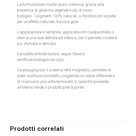
La formulazione risulta quasi cremosa, grazie alla
presenza di glicerina vegetale e olio di ricino
biologico. I pigmenti 100% naturali, si fondono con la pelle,
per un effetto naturale, fresco e glow.
L’applicazione è semplice, applicata con il polpastrello si
otterrà una luce definita ed intensa, con il pennello risulterà
più sfumata e delicata.
Il prodotto è Nickel tested, vegan Ok ed è
certificato biologico da ccpb.
Il packaging con il sistema refill magnetico, permette di
poter sostituire il prodotto, scegliendo un colore differente o
di ricaricarlo una volta terminato, lo specchio presente
all’interno rende il prodotto pret à porter.
Prodotti correlati