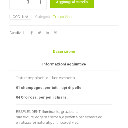
Aggiungi al carrello
highlight
PuroBio
quantità
COD:
N/A
Categoria:
Trucco Viso
Condividi
Descrizione
Informazioni aggiuntive
Texture impalpabile – luce compatta
01 champagne, per tutti i tipi di pelle.
04 Oro rosa, per pelli chiare.
RESPLENDENT illuminante, grazie alla
sua texture leggera e setosa, è perfetta per ricreare ed
enfatizzare i naturali punti luce del viso.