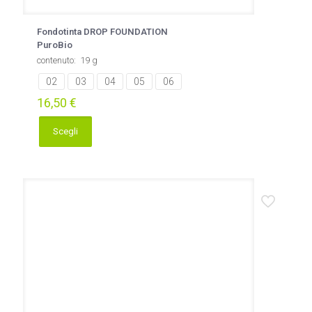
Fondotinta DROP FOUNDATION
PuroBio
contenuto: 19 g
02
03
04
05
06
16,50
€
Scegli
Questo
prodotto
ha
più
varianti.
Le
opzioni
possono
essere
scelte
nella
pagina
del
prodotto