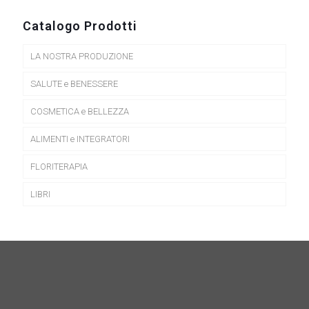
possono
essere
Catalogo Prodotti
scelte
nella
LA NOSTRA PRODUZIONE
pagina
del
prodotto
SALUTE e BENESSERE
COSMETICA e BELLEZZA
ALIMENTI e INTEGRATORI
FLORITERAPIA
LIBRI