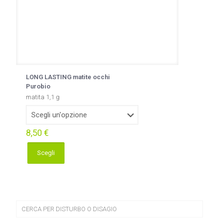
LONG LASTING matite occhi
Purobio
matita 1,1 g
8,50
€
Scegli
Questo
prodotto
ha
più
varianti.
Le
CERCA PER DISTURBO O DISAGIO
opzioni