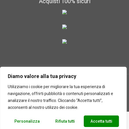
Acquisti 100% sicuri
Diamo valore alla tua privacy
Utilizziamo i cookie per migliorare la tua esperienza di
navigazione, offrirti pubblicità o contenuti personalizzati e
2025 © Laboratorio d'erbe Sauro - P.IVA 05049760233. Tutti i
analizzare il nostro traffico. Cliccando “Accetta tutti”,
diritti riservati | Designed by
BEWEB
acconsenti al nostro utilizzo dei cookie.
Personalizza
Rifiuta tutti
Accetta tutti