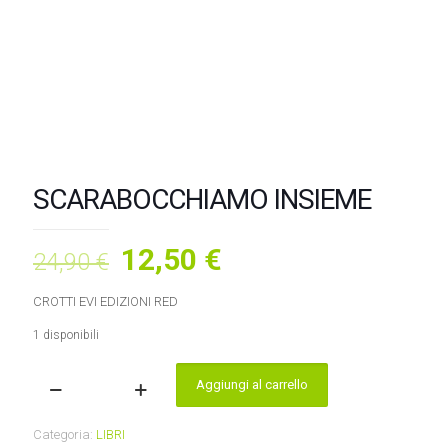
SCARABOCCHIAMO INSIEME
Il
Il
12,50
€
24,90
€
prezzo
prezzo
CROTTI EVI EDIZIONI RED
originale
attuale
1 disponibili
era:
è:
24,90 €.
12,50 €.
Aggiungi al carrello
SCARABOCCHIAMO
INSIEME
quantità
Categoria:
LIBRI