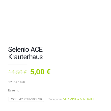
Selenio ACE
Krauterhaus
Il
Il
5,00
€
14,50
€
prezzo
prezzo
120 capsule
originale
attuale
Esaurito
era:
è:
14,50 €.
5,00 €.
COD:
4250382200529
Categoria:
VITAMINE e MINERALI