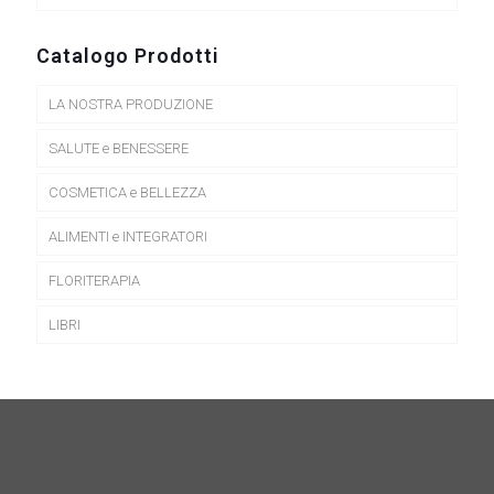
opzioni
possono
essere
Catalogo Prodotti
scelte
nella
LA NOSTRA PRODUZIONE
pagina
del
prodotto
SALUTE e BENESSERE
COSMETICA e BELLEZZA
ALIMENTI e INTEGRATORI
FLORITERAPIA
LIBRI