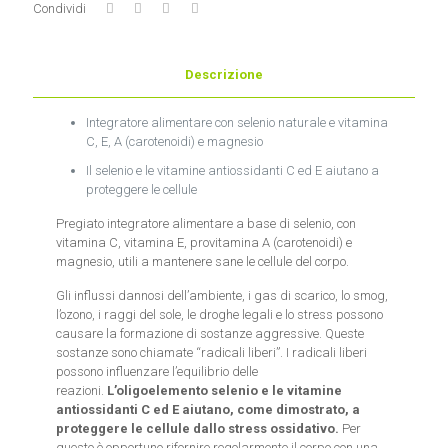
Condividi
Descrizione
Integratore alimentare con selenio naturale e vitamina
C, E, A (carotenoidi) e magnesio
Il selenio e le vitamine antiossidanti C ed E aiutano a
proteggere le cellule
Pregiato integratore alimentare a base di selenio, con
vitamina C, vitamina E, provitamina A (carotenoidi) e
magnesio, utili a mantenere sane le cellule del corpo.
Gli influssi dannosi dell’ambiente, i gas di scarico, lo smog,
l’ozono, i raggi del sole, le droghe legali e lo stress possono
causare la formazione di sostanze aggressive. Queste
sostanze sono chiamate “radicali liberi”. I radicali liberi
possono influenzare l’equilibrio delle
reazioni.
L’oligoelemento selenio e le vitamine
antiossidanti C ed E aiutano, come dimostrato, a
proteggere le cellule dallo stress ossidativo.
Per
questo è opportuno rifornire regolarmente il corpo con una