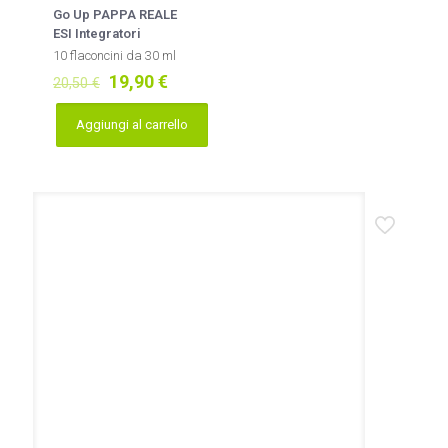
Go Up PAPPA REALE
ESI Integratori
10 flaconcini da 30 ml
Il
Il
19,90
€
20,50
€
prezzo
prezzo
originale
attuale
Aggiungi al carrello
era:
è:
20,50 €.
19,90 €.