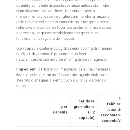
quantità sufficiente di queste sostanze antiossidanti che
neutralizzano i radicali liberi. Il selenio supporta il
mantenimento di capelli e unghie sani, nonché la funzione
della tiroide e del sistema immunitario. Il magnesio serve
nella divisione cellulare e favorisce anche la normale sintesi
di proteina, un giusto metabolismo energetico e un
funzionamento regolare dei muscoli.
Ogni capsula contiene 60 µg di selenio, 100 mg di vitamina
C, 25 U.I. di vitamina E proveniente da fonti
naturali, carotenoidi naturali e 40 mg di puro magnesio.
Ingredienti:
carbonato di magnesio, gelatina, vitamina C,
lievito al selenio, vitamina E succinato, agente distaccante
stearato di magnesio, riempitivo olio di oliva, carotenoidi
naturali.
% del
per dose
fabbisogno
per
giornaliera
quotidiano
capsula
(= 2
raccomandato
capsule)
secondo VNR*