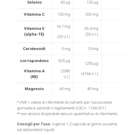
Selenio
60 µg
120 µg
218
Vitamina C
100 mg
200 mg
250
16,7 mg
Vitamina E
33,4 mg
278
(alpha-TE)
(50 U.I.)
(25 U.I.)
Carotenoidi
5 mg
10 mg
**
corrispondono
625 µg
1250 µg
156
Vitamina A
(2083
(4166 U.I.)
(RE)
U.I.)
Magnesio
40 mg
80 mg
21
* VNR = valore di riferimento di nutrienti per l’assunzione
giornaliera secondo il regolamento (UE) n. 1169/2011
** non ancora disponibile nessun quantitativo di riferimento
Consigli per l’uso:
ingerire 1-2 capsule al giorno assieme
ad abbondanti liquidi.