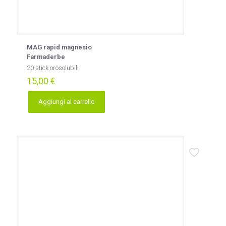
MAG rapid magnesio
Farmaderbe
20 stick orosolubili
15,00
€
Aggiungi al carrello