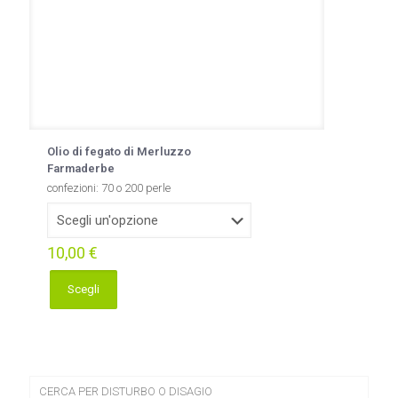
Olio di fegato di Merluzzo
Farmaderbe
confezioni: 70 o 200 perle
10,00
€
Scegli
Questo
prodotto
ha
più
varianti.
Le
CERCA PER DISTURBO O DISAGIO