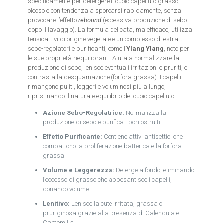
specificamente per detergere il cuoio capelluto grasso,
oleoso e con tendenza a sporcarsi rapidamente, senza
provocare l’effetto
rebound
(eccessiva produzione di sebo
dopo il lavaggio). La formula delicata, ma efficace, utilizza
tensioattivi di origine vegetale e un complesso di estratti
sebo-regolatori e purificanti, come l’
Ylang Ylang
, noto per
le sue proprietà riequilibranti. Aiuta a normalizzare la
produzione di sebo, lenisce eventuali irritazioni e pruriti, e
contrasta la desquamazione (forfora grassa). I capelli
rimangono puliti, leggeri e voluminosi più a lungo,
ripristinando il naturale equilibrio del cuoio capelluto.
Azione Sebo-Regolatrice:
Normalizza la
produzione di sebo e purifica i pori ostruiti.
Effetto Purificante:
Contiene attivi antisettici che
combattono la proliferazione batterica e la forfora
grassa.
Volume e Leggerezza:
Deterge a fondo, eliminando
l’eccesso di grasso che appesantisce i capelli,
donando volume.
Lenitivo:
Lenisce la cute irritata, grassa o
pruriginosa grazie alla presenza di Calendula e
Camomilla.