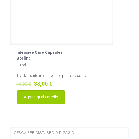
Intensive Care Capsules
Borlind
18 ml
Trattamento intensivo per pelli stressate.
Il
Il
38,00
€
40,00
€
prezzo
prezzo
originale
attuale
Aggiungi al carrello
era:
è:
40,00 €.
38,00 €.
CERCA PER DISTURBO O DISAGIO