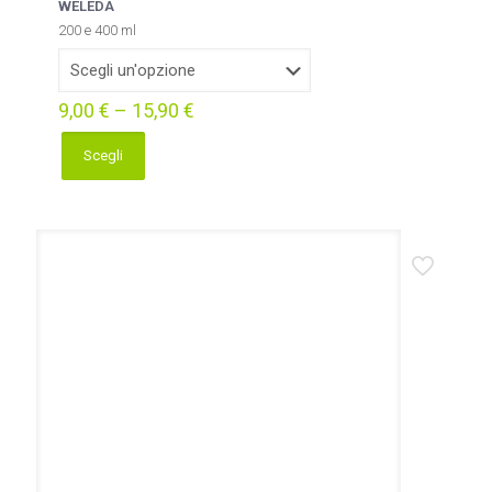
WELEDA
200 e 400 ml
9,00
€
–
15,90
€
Scegli
Questo
prodotto
ha
più
varianti.
Le
opzioni
possono
essere
scelte
nella
pagina
del
prodotto