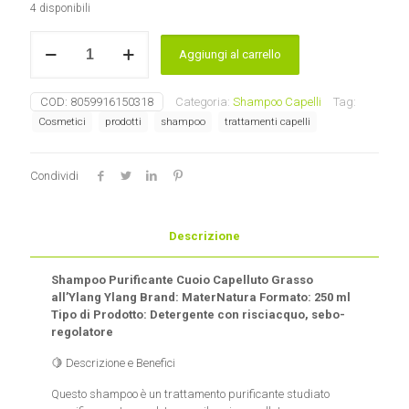
4 disponibili
Shampoo
Aggiungi al carrello
Stimolante
Capelli
Tendenti
COD:
8059916150318
Categoria:
Shampoo Capelli
Tag:
alla
Cosmetici
prodotti
shampoo
trattamenti capelli
Caduta
all’Ylang
YlangMaterNatura
Condividi
quantità
Descrizione
Shampoo Purificante Cuoio Capelluto Grasso
all’Ylang Ylang Brand: MaterNatura Formato: 250 ml
Tipo di Prodotto: Detergente con risciacquo, sebo-
regolatore
🍋 Descrizione e Benefici
Questo shampoo è un trattamento purificante studiato