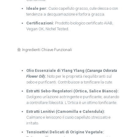
Ideale per:
Cuoio capelluto grasso, cute oleosa o con
tendenza a desquamazione e forfora grassa.
Certificazioni:
Prodotto biologico certificato AIAB,
Vegan OK, Nichel Tested.
🌼 Ingredienti Chiave Funzionali
Olio Essenziale di Ylang Ylang (
Cananga Odorata
Flower Oil
):
Noto per le proprietà riequilibranti sul
sebo e purificanti. Contribuisce a tonificare la cute.
Estratti Sebo-Regolatori (Ortica, Salice Bianco):
Svolgono un’azione astringente e purificante, aiutando
a controllare l’oleosità. L’Ortica è un ottimo tonificante.
Estratti Lenitivi (Camomilla e Calendula):
Calmano e leniscono il cuoio capelluto stressato e
irritato.
Tensioattivi Delicati di Origine Vegetale: