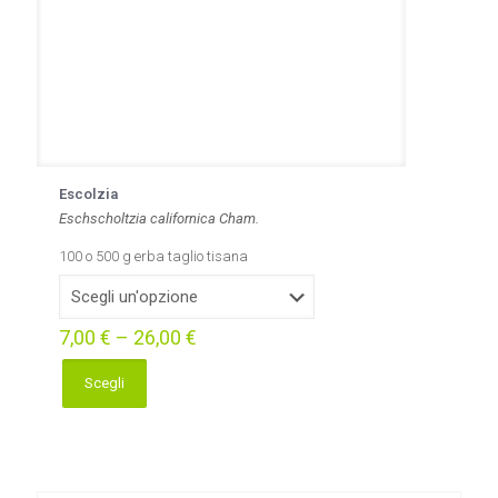
Escolzia
Eschscholtzia californica Cham.
100 o 500 g erba taglio tisana
7,00
€
–
26,00
€
Scegli
Questo
prodotto
ha
più
varianti.