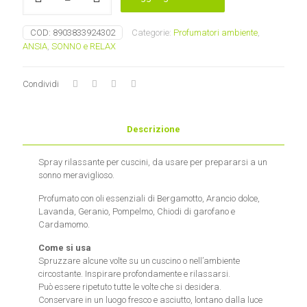
spray
Spray
COD:
8903833924302
Categorie:
Profumatori ambiente
,
per
ANSIA
,
SONNO e RELAX
cuscino
Song
of
Condividi
India
quantità
Descrizione
Spray rilassante per cuscini, da usare per prepararsi a un
sonno meraviglioso.
Profumato con oli essenziali di Bergamotto, Arancio dolce,
Lavanda, Geranio, Pompelmo, Chiodi di garofano e
Cardamomo.
Come si usa
Spruzzare alcune volte su un cuscino o nell’ambiente
circostante. Inspirare profondamente e rilassarsi.
Può essere ripetuto tutte le volte che si desidera.
Conservare in un luogo fresco e asciutto, lontano dalla luce