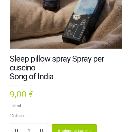
Sleep pillow spray Spray per
cuscino
Song of India
9,00
€
100 ml
13 disponibili
Sleep
Aggiungi al carrello
pillow