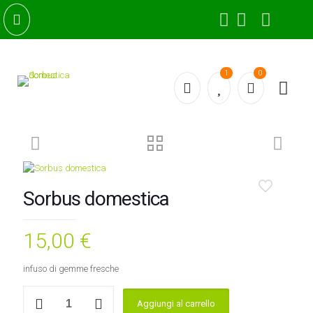
1
0
Sorbus domestica
15,00
€
infuso di gemme fresche
Sorbus
Aggiungi al carrello
domestica