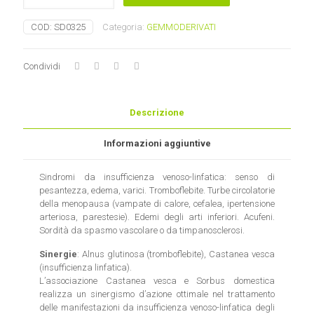
quantità
COD:
SD0325
Categoria:
GEMMODERIVATI
Condividi
Descrizione
Informazioni aggiuntive
Sindromi da insufficienza venoso-linfatica: senso di
pesantezza, edema, varici. Tromboflebite. Turbe circolatorie
della menopausa (vampate di calore, cefalea, ipertensione
arteriosa, parestesie). Edemi degli arti inferiori. Acufeni.
Sordità da spasmo vascolare o da timpanosclerosi.
Sinergie
: Alnus glutinosa (tromboflebite), Castanea vesca
(insufficienza linfatica).
L’associazione Castanea vesca e Sorbus domestica
realizza un sinergismo d’azione ottimale nel trattamento
delle manifestazioni da insufficienza venoso-linfatica degli