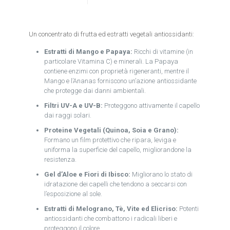
Un concentrato di frutta ed estratti vegetali antiossidanti:
Estratti di Mango e Papaya:
Ricchi di vitamine (in
particolare Vitamina C) e minerali. La Papaya
contiene enzimi con proprietà rigeneranti, mentre il
Mango e l’Ananas forniscono un’azione antiossidante
che protegge dai danni ambientali.
Filtri UV-A e UV-B:
Proteggono attivamente il capello
dai raggi solari.
Proteine Vegetali (Quinoa, Soia e Grano):
Formano un film protettivo che ripara, leviga e
uniforma la superficie del capello, migliorandone la
resistenza.
Gel d’Aloe e Fiori di Ibisco:
Migliorano lo stato di
idratazione dei capelli che tendono a seccarsi con
l’esposizione al sole.
Estratti di Melograno, Tè, Vite ed Elicriso:
Potenti
antiossidanti che combattono i radicali liberi e
proteggono il colore.