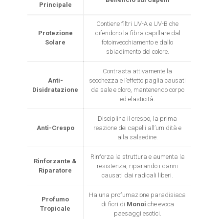
Principale
Contiene filtri UV-A e UV-B che
Protezione
difendono la fibra capillare dal
Solare
fotoinvecchiamento e dallo
sbiadimento del colore.
Contrasta attivamente la
Anti-
secchezza e l’effetto paglia causati
Disidratazione
da sale e cloro, mantenendo corpo
ed elasticità.
Disciplina il crespo, la prima
Anti-Crespo
reazione dei capelli all’umidità e
alla salsedine.
Rinforza la struttura e aumenta la
Rinforzante &
resistenza, riparando i danni
Riparatore
causati dai radicali liberi.
Ha una profumazione paradisiaca
Profumo
di fiori di
Monoi
che evoca
Tropicale
paesaggi esotici.