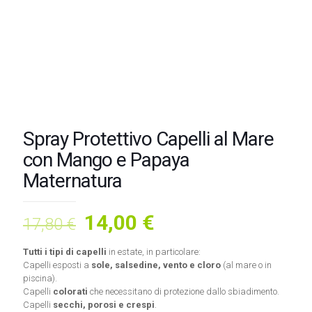
Spray Protettivo Capelli al Mare
con Mango e Papaya
Maternatura
Il
Il
14,00
€
17,80
€
prezzo
prezzo
Tutti i tipi di capelli
in estate, in particolare:
originale
attuale
Capelli esposti a
sole, salsedine, vento e cloro
(al mare o in
era:
è:
piscina).
Capelli
colorati
che necessitano di protezione dallo sbiadimento.
17,80 €.
14,00 €.
Capelli
secchi, porosi e crespi
.