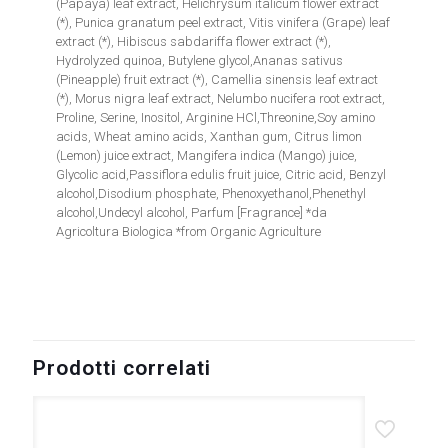
(Papaya) leaf extract, Helichrysum italicum flower extract
(*), Punica granatum peel extract, Vitis vinifera (Grape) leaf
extract (*), Hibiscus sabdariffa flower extract (*),
Hydrolyzed quinoa, Butylene glycol,Ananas sativus
(Pineapple) fruit extract (*), Camellia sinensis leaf extract
(*), Morus nigra leaf extract, Nelumbo nucifera root extract,
Proline, Serine, Inositol, Arginine HCl,Threonine,Soy amino
acids, Wheat amino acids, Xanthan gum, Citrus limon
(Lemon) juice extract, Mangifera indica (Mango) juice,
Glycolic acid,Passiflora edulis fruit juice, Citric acid, Benzyl
alcohol,Disodium phosphate, Phenoxyethanol,Phenethyl
alcohol,Undecyl alcohol, Parfum [Fragrance] *da
Agricoltura Biologica *from Organic Agriculture
Prodotti correlati