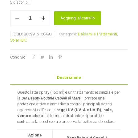
5 disponibili
Spray
Aggiungi al carrello
Protettivo
Capelli
al
COD:
8059916150493
Categorie:
Balsami e Trattamenti
,
Mare
Solari BIO
con
Mango
e
Condividi
Papaya
Maternatura
quantità
Descrizione
Questo latte spray (150 ml) è un trattamento essenziale per
la
Bio Beauty Routine Capelli al Mare
. Fornisce una
protezione attiva e immediata contro i principali agenti
aggressivi dell’estate:
raggi UV (UV-A e UV-B), sale,
vento e cloro
. La formula idratante e riparatrice
contrasta la secchezza e preserva la bellezza del colore.
Azione
Beneficio sui Capelli