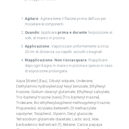
Agitare:
Agitare bene il flacone prima dell’uso per
miscelare le componenti.
Quando:
Applicare
prima e durante
l’esposizione al
sole, al mare o in piscina.
Applicazione:
Vaporizzare uniformemente a circa
20 cm di distanza sui capelli, asciutti o bagnati.
Riapplicazione:
Non risciacquare
. Riapplicare
dopo ogni bagno in mare o in piscina e spesso in caso
di esposizione prolungata.
Aqua [Water] (Eau), Dibutyl adipate, Undecane,
Diethylamino hydroxybenzoyl hexyl benzoate, Ethylhexyl
triazone, Sodium stearoyl glutamate, Ethylhexyl salicylate,
Tris-biphenyl triazine (nano) [Tris-biphenyl triazine],
Tridecane, Bis-ethylhexyloxyphenol methoxyphenyl triazine,
Propanediol, Acrylates/beheneth-25 methacrylate
copolymer, Tocopherol, Glycerin, Decyl glucoside,
Tetrasodium glutamate diacetate, Lactic acid, Aloe
barbadensis leaf extract (*), Betaine, Carica papaya