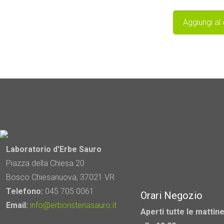
Aggiungi al 
Laboratorio d'Erbe Sauro
Piazza della Chiesa 20
Bosco Chiesanuova, 37021 VR
Telefono:
045 705 0061
Orari Negozio
Email:
info@erboristeriasauro.it
Aperti tutte le mattine