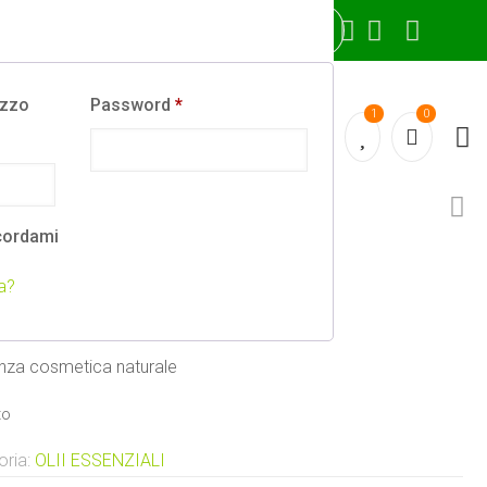
izzo
Password
*
1
0
cordami
BLIME
a?
anza cosmetica naturale
to
oria:
OLII ESSENZIALI