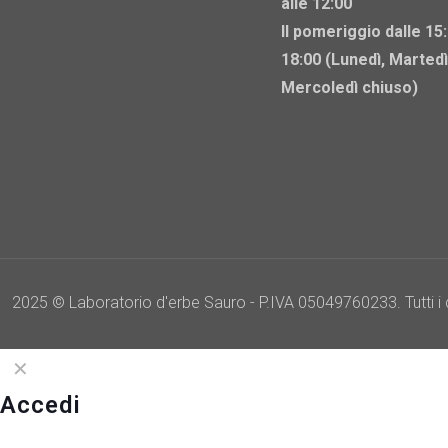
alle 12:00
Il pomeriggio dalle 15:
18:00 (Lunedì, Martedì
Mercoledì chiuso)
2025 © Laboratorio d'erbe Sauro - P.IVA 05049760233. Tutti i dir
✕
Accedi