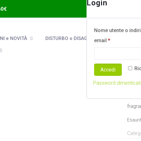
Login
60€
Nome utente o indir
I e NOVITÀ
DISTURBO o DISAGIO
email
*
Ri
Accedi
SU
Password dimenticat
9,00
€
fragr
Esauri
Categ