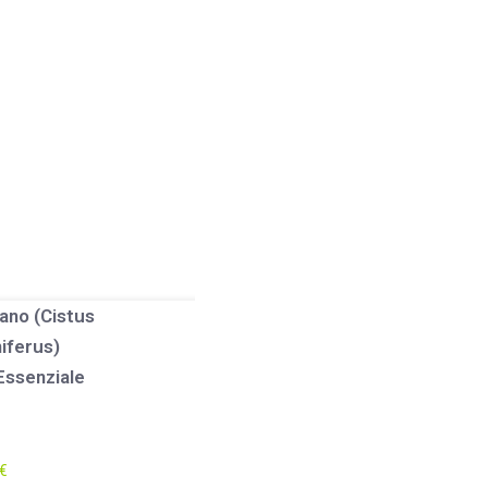
ano (Cistus
iferus)
Essenziale
€