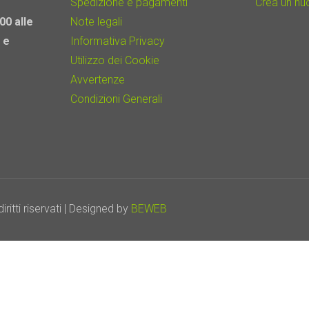
Spedizione e pagamenti
Crea un n
00 alle
Note legali
 e
Informativa Privacy
Utilizzo dei Cookie
Avvertenze
Condizioni Generali
itti riservati | Designed by
BEWEB