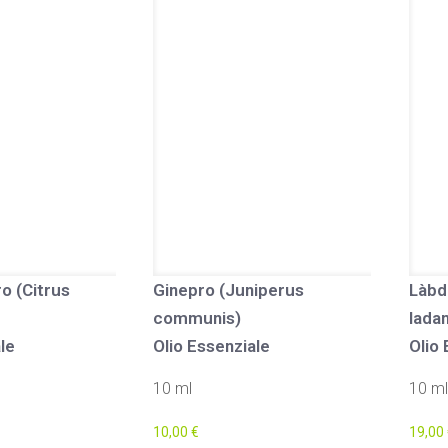
o (Citrus
Ginepro (Juniperus
Làbd
communis)
ladan
le
Olio Essenziale
Olio 
10 ml
10 ml
10,00
€
19,00