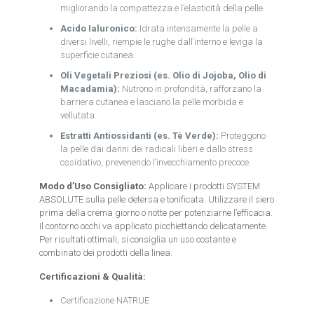
migliorando la compattezza e l’elasticità della pelle.
Acido Ialuronico:
Idrata intensamente la pelle a
diversi livelli, riempie le rughe dall’interno e leviga la
superficie cutanea.
Oli Vegetali Preziosi (es. Olio di Jojoba, Olio di
Macadamia):
Nutrono in profondità, rafforzano la
barriera cutanea e lasciano la pelle morbida e
vellutata.
Estratti Antiossidanti (es. Tè Verde):
Proteggono
la pelle dai danni dei radicali liberi e dallo stress
ossidativo, prevenendo l’invecchiamento precoce.
Modo d’Uso Consigliato:
Applicare i prodotti SYSTEM
ABSOLUTE sulla pelle detersa e tonificata. Utilizzare il siero
prima della crema giorno o notte per potenziarne l’efficacia.
Il contorno occhi va applicato picchiettando delicatamente.
Per risultati ottimali, si consiglia un uso costante e
combinato dei prodotti della linea.
Certificazioni & Qualità:
Certificazione NATRUE