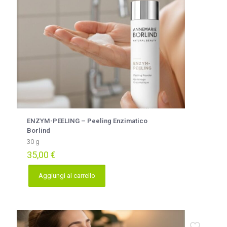
ENZYM-PEELING – Peeling Enzimatico
Borlind
30 g
35,00
€
Aggiungi al carrello