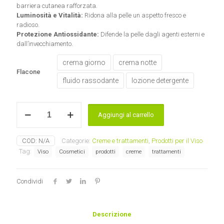
barriera cutanea rafforzata.
Luminosità e Vitalità:
Ridona alla pelle un aspetto fresco e
radioso.
Protezione Antiossidante:
Difende la pelle dagli agenti esterni e
dall’invecchiamento.
crema giorno
crema notte
Flacone
fluido rassodante
lozione detergente
System
Aggiungi al carrello
Absolute
Linea
viso
COD:
N/A
Categorie:
Creme e trattamenti
,
Prodotti per il Viso
Borlind
Tag:
Viso
Cosmetici
prodotti
creme
trattamenti
quantità
Condividi
Descrizione