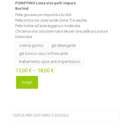
PURIFYING Linea viso pelli impure
Borlind
Pelle giovane con impurità e brufoli.
Pelle mista con zone lucide (zona T) e secche.
Pelle incline all’acne leggera o moderata.
Chi cerca una soluzione naturale per una pelle più pura e
bilanciata.
crema giorno
gel detergente
gel tonico viso rinfrescante
trattamento spot anti imperfezioni
13,00
€
–
18,00
€
Scegli
Questo
prodotto
ha
più
varianti.
Le
CERCA PER DISTURBO O DISAGIO
opzioni
possono
essere