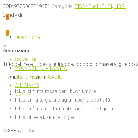
COD:
9788867219551
Categorie:
TISANE e INFUSI
,
LIBRI
Condividi
1
0
0
Descrizione
✕
Descrizione
CATALOGO
Il rito del the e… ribes alle fragole, tocco di primavera, ginepro 
PROMOZIONI e NOVITÀ
DISTURBO o DISAGIO
The, the e il rito del the:
CHI SIAMO
Infusi di frutta rossa per il buon umore
CONTATTI
Infusi di frutta gialla e agrumi per la positività
Infusi di frutta mista: un abbraccio a 360 gradi
Infusi di petali, semi e foglie
9788867219551