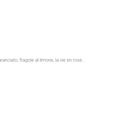
Calde
quantità
aranciato, fragole al limone, la vie en rose…