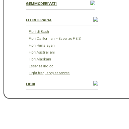
GEMMODERIVATI
FLORITERAPIA
Fiori di Bach
Fiori Californiani - Essenze F.E.S.
Fiori Himalayani
Fiori Australiani
Fiori Alaskani
Essenze indigo
Light frequency essences
LIBRI