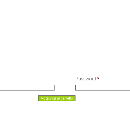
Password
*
The,
Aggiungi al carrello
Infusi
e
Coccole