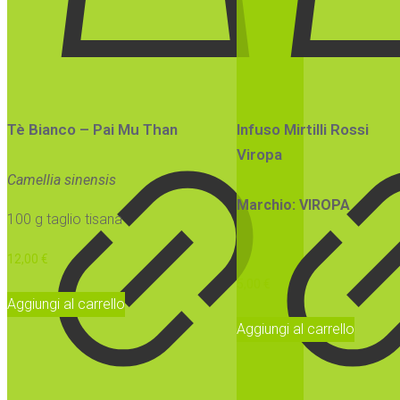
Tè Bianco – Pai Mu Than
Infuso Mirtilli Rossi
Viropa
Camellia sinensis
Marchio: VIROPA
100 g taglio tisana
12,00
€
5,00
€
Aggiungi al carrello
Aggiungi al carrello