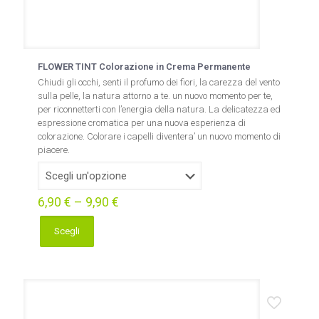
FLOWER TINT Colorazione in Crema Permanente
Chiudi gli occhi, senti il profumo dei fiori, la carezza del vento
sulla pelle, la natura attorno a te. un nuovo momento per te,
per riconnetterti con l’energia della natura. La delicatezza ed
espressione cromatica per una nuova esperienza di
colorazione. Colorare i capelli diventera’ un nuovo momento di
piacere.
6,90
€
–
9,90
€
Scegli
Questo
prodotto
ha
più
varianti.
Le
opzioni