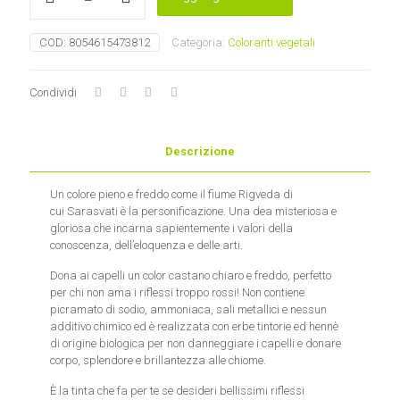
castano
chiaro
COD:
8054615473812
Categoria:
Coloranti vegetali
-
Hennetica
Sarasvati
Condividi
La
Saponaria
quantità
Descrizione
Un colore pieno e freddo come il fiume Rigveda di
cui Sarasvati è la personificazione. Una dea misteriosa e
gloriosa che incarna sapientemente i valori della
conoscenza, dell’eloquenza e delle arti.
Dona ai capelli un color castano chiaro e freddo, perfetto
per chi non ama i riflessi troppo rossi! Non contiene
picramato di sodio, ammoniaca, sali metallici e nessun
additivo chimico ed è realizzata con erbe tintorie ed hennè
di origine biologica per non danneggiare i capelli e donare
corpo, splendore e brillantezza alle chiome.
È la tinta che fa per te se desideri bellissimi riflessi