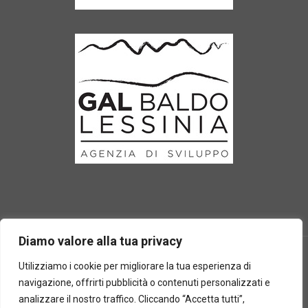
Diamo valore alla tua privacy
Utilizziamo i cookie per migliorare la tua esperienza di
navigazione, offrirti pubblicità o contenuti personalizzati e
2025 © Laboratorio d'erbe Sauro - P.IVA 05049760233. Tutti i
analizzare il nostro traffico. Cliccando “Accetta tutti”,