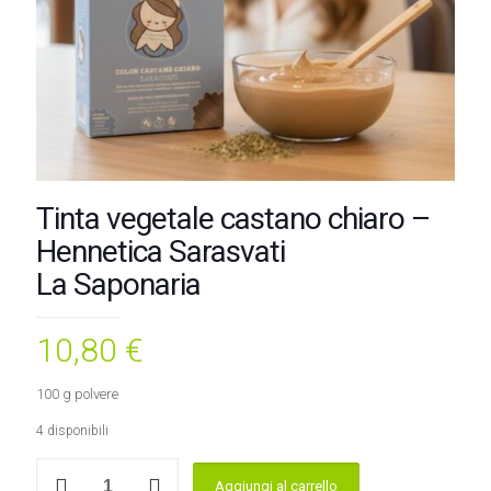
Tinta vegetale castano chiaro –
Hennetica Sarasvati
La Saponaria
10,80
€
100 g polvere
4 disponibili
Tinta
Aggiungi al carrello
vegetale