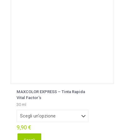
possono
essere
scelte
nella
pagina
del
prodotto
MAXCOLOR EXPRESS – Tinta Rapida
Vital Factor’s
30 ml
9,90
€