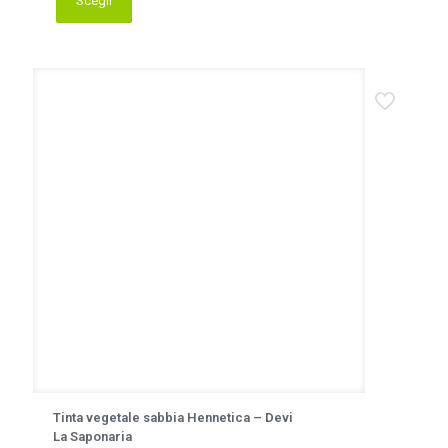
Scegli
Questo
prodotto
ha
più
varianti.
Le
opzioni
possono
essere
scelte
nella
pagina
del
prodotto
Tinta vegetale sabbia Hennetica – Devi
La Saponaria