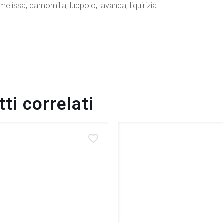
 melissa, camomilla, luppolo, lavanda, liquirizia
4392
ti correlati