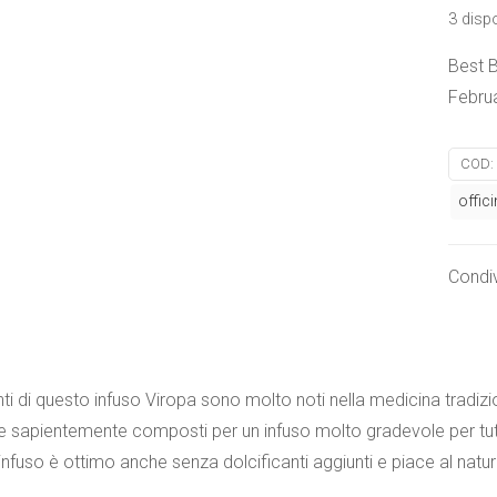
3 dispo
Best B
Febru
COD:
offici
Condiv
i di questo infuso Viropa sono molto noti nella medicina tradizi
 e sapientemente composti per un infuso molto gradevole per tutt
’infuso è ottimo anche senza dolcificanti aggiunti e piace al natur