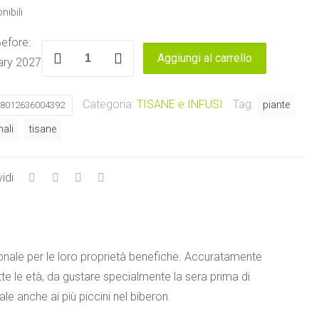
nibili
efore:
Infuso
Aggiungi al carrello
ary 2027
Vircalm
Viropa
Categoria:
TISANE e INFUSI
Tag:
piante
8012636004392
quantità
nali
tisane
idi
onale per le loro proprietà benefiche. Accuratamente
e le età, da gustare specialmente la sera prima di
ale anche ai più piccini nel biberon.