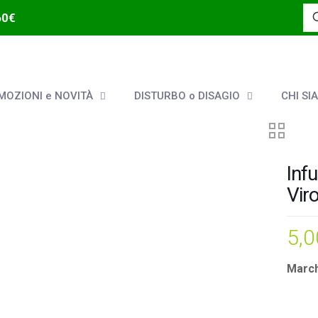
60€
OZIONI e NOVITÀ
DISTURBO o DISAGIO
CHI SI
Inf
Vir
5,
March