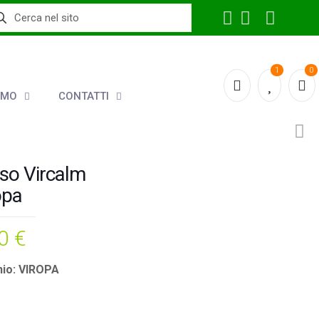
1
0
AMO
CONTATTI
uso Vircalm
opa
00
€
io: VIROPA