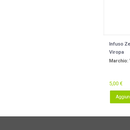
Infuso Z
Viropa
Marchio:
5,00
€
Aggiung