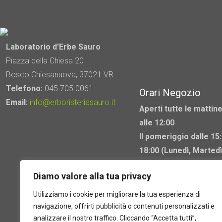
Laboratorio d'Erbe Sauro
Piazza della Chiesa 20
Bosco Chiesanuova, 37021 VR
Telefono:
045 705 0061
Orari Negozio
Email:
info@erboristeriasauro.it
Aperti tutte le mattine
alle 12:00
Il pomeriggio dalle 15:
18:00 (Lunedì, Martedì
Mercoledì chiuso)
Diamo valore alla tua privacy
Utilizziamo i cookie per migliorare la tua esperienza di
navigazione, offrirti pubblicità o contenuti personalizzati e
analizzare il nostro traffico. Cliccando “Accetta tutti”,