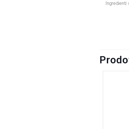
Ingredienti:
801263600
Prodot