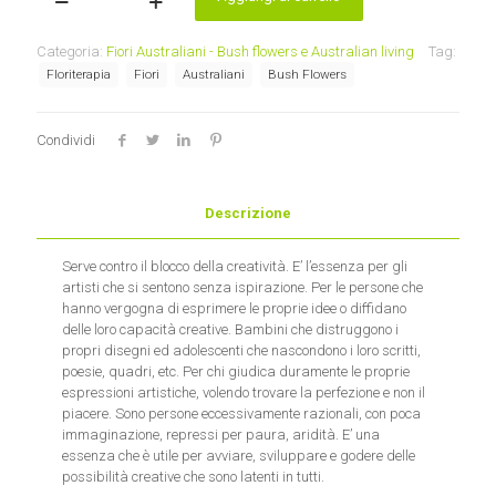
Turkey
Bush
-
Categoria:
Fiori Australiani - Bush flowers e Australian living
Tag:
(Calytrix
Floriterapia
Fiori
Australiani
Bush Flowers
exstipulata)
Essenza
Australiana
Condividi
Bush
quantità
Descrizione
Serve contro il blocco della creatività. E’ l’essenza per gli
artisti che si sentono senza ispirazione. Per le persone che
hanno vergogna di esprimere le proprie idee o diffidano
delle loro capacità creative. Bambini che distruggono i
propri disegni ed adolescenti che nascondono i loro scritti,
poesie, quadri, etc. Per chi giudica duramente le proprie
espressioni artistiche, volendo trovare la perfezione e non il
piacere. Sono persone eccessivamente razionali, con poca
immaginazione, repressi per paura, aridità. E’ una
essenza che è utile per avviare, sviluppare e godere delle
possibilità creative che sono latenti in tutti.