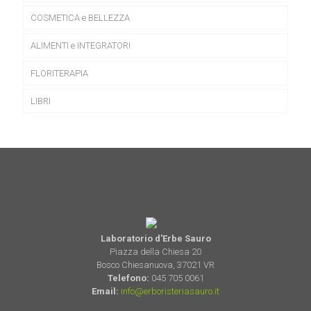
COSMETICA e BELLEZZA
ALIMENTI e INTEGRATORI
FLORITERAPIA
LIBRI
Laboratorio d'Erbe Sauro
Piazza della Chiesa 20
Bosco Chiesanuova, 37021 VR
Telefono:
045 705 0061
Email:
info@erboristeriasauro.it