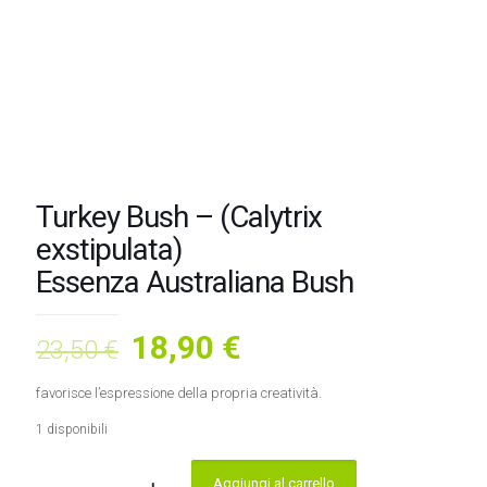
Turkey Bush – (Calytrix
exstipulata)
Essenza Australiana Bush
Il
Il
18,90
€
23,50
€
prezzo
prezzo
favorisce l’espressione della propria creatività.
originale
attuale
1 disponibili
era:
è:
23,50 €.
18,90 €.
Aggiungi al carrello