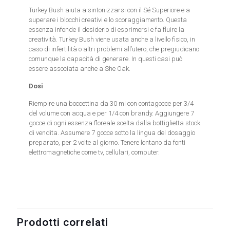
Turkey Bush aiuta a sintonizzarsi con il Sé Superiore e a
superare i blocchi creativi e lo scoraggiamento. Questa
essenza infonde il desiderio di esprimersi e fa fluire la
creatività. Turkey Bush viene usata anche a livello fisico, in
caso di infertilità o altri problemi all’utero, che pregiudicano
comunque la capacità di generare. In questi casi può
essere associata anche a She Oak.
Dosi
Riempire una boccettina da 30 ml con contagocce per 3/4
del volume con acqua e per 1/4 con brandy. Aggiungere 7
gocce di ogni essenza floreale scelta dalla bottiglietta stock
di vendita. Assumere 7 gocce sotto la lingua del dosaggio
preparato, per 2 volte al giorno. Tenere lontano da fonti
elettromagnetiche come tv, cellulari, computer.
Prodotti correlati