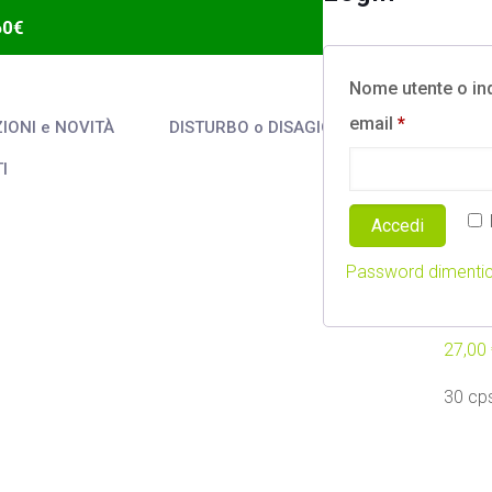
60€
Nome utente o in
email
*
ONI e NOVITÀ
DISTURBO o DISAGIO
I
Accedi
VE
Password dimenti
Veg
27,00
30 cp