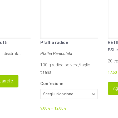
utti
Pfaffia radice
RETI
ESI i
ri disidratati
Pfaffia Paniculata
20 cp
100 g radice polvere/taglio
tisana
17,50
carrello
Confezione
Ag
9,00
€
–
12,00
€
Questo