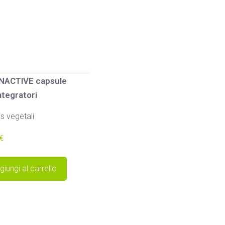
NACTIVE capsule
ntegratori
s vegetali
€
giungi al carrello