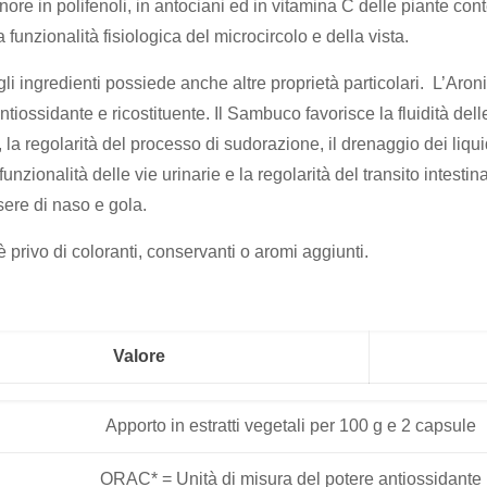
enore in polifenoli, in antociani ed in vitamina C delle piante co
 funzionalità fisiologica del microcircolo e della vista.
i ingredienti possiede anche altre proprietà particolari. L’Aronia
tiossidante e ricostituente. Il Sambuco favorisce la fluidità dell
, la regolarità del processo di sudorazione, il drenaggio dei liquid
funzionalità delle vie urinarie e la regolarità del transito intesti
sere di naso e gola.
privo di coloranti, conservanti o aromi aggiunti.
Valore
Apporto in estratti vegetali per 100 g e 2 capsule
ORAC* = Unità di misura del potere antiossidante