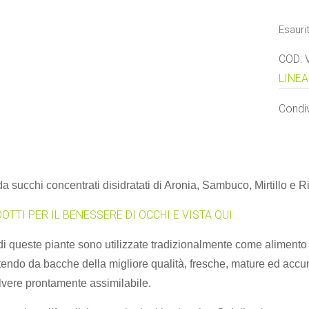
Esauri
COD:
LINEA
Condiv
 succhi concentrati disidratati di Aronia, Sambuco, Mirtillo e R
OTTI PER IL BENESSERE DI OCCHI E VISTA QUI
i queste piante sono utilizzate tradizionalmente come alimento 
rtendo da bacche della migliore qualità, fresche, mature ed accu
lvere prontamente assimilabile.