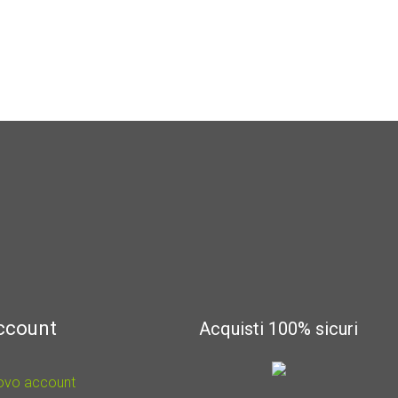
account
Acquisti 100% sicuri
uovo account