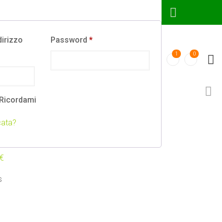
dirizzo
Password
*
1
0
Ricordami
DYBEN
cata?
etal progress
€
s