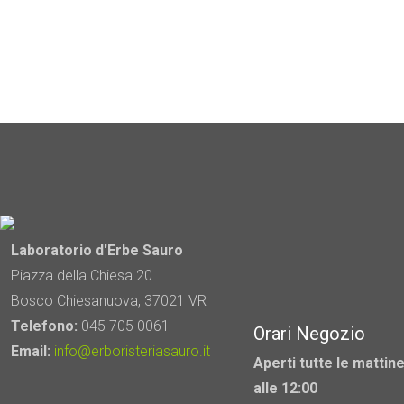
Laboratorio d'Erbe Sauro
Piazza della Chiesa 20
Bosco Chiesanuova, 37021 VR
Telefono:
045 705 0061
Orari Negozio
Email:
info@erboristeriasauro.it
Aperti tutte le mattine
alle 12:00