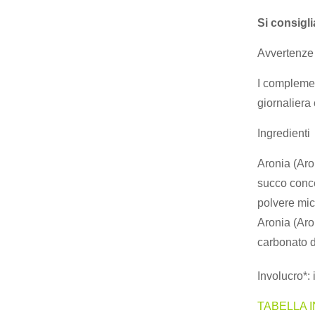
Si consigli
Avvertenze
I complemen
giornaliera 
Ingredienti
Aronia (Aro
succo conce
polvere mic
Aronia (Aro
carbonato d
Involucro*:
TABELLA 