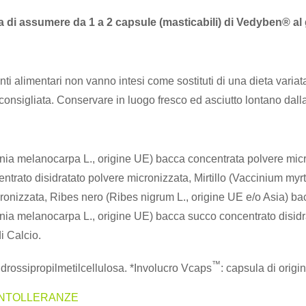
a di assumere da 1 a 2 capsule (masticabili) di Vedyben® al 
ti alimentari non vanno intesi come sostituti di una dieta variata
consigliata. Conservare in luogo fresco ed asciutto lontano dalla
nia melanocarpa L., origine UE) bacca concentrata polvere mi
ntrato disidratato polvere micronizzata, Mirtillo (Vaccinium myrt
ronizzata, Ribes nero (Ribes nigrum L., origine UE e/o Asia) ba
nia melanocarpa L., origine UE) bacca succo concentrato disidra
i Calcio.
™
 idrossipropilmetilcellulosa. *Involucro Vcaps
: capsula di origi
INTOLLERANZE