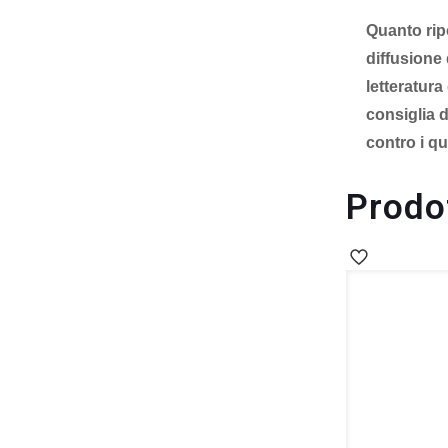
Quanto ripo
diffusione 
letteratur
consiglia 
contro i qu
Prodot