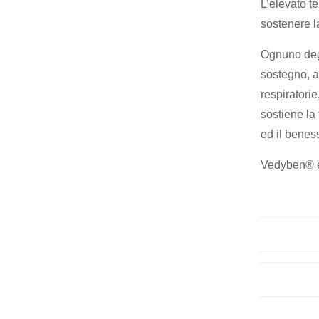
L’elevato t
sostenere la
Ognuno degl
sostegno, an
respiratorie
sostiene la 
ed il benes
Vedyben® è 