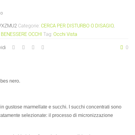
to
VXZMU2
Categorie:
CERCA PER DISTURBO O DISAGIO
,
 BENESSERE OCCHI
Tag:
Occhi
Vista
idi
0
ibes nero.
in gustose marmellate e succhi. I succhi concentrati sono
ratamente selezionate: il processo di micronizzazione