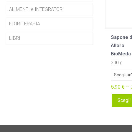
ALIMENTI e INTEGRATORI
FLORITERAPIA
Sapone di
LIBRI
Alloro
BioMeda
200 g
5,90
€
–
Scegli
Questo
prodotto
ha
più