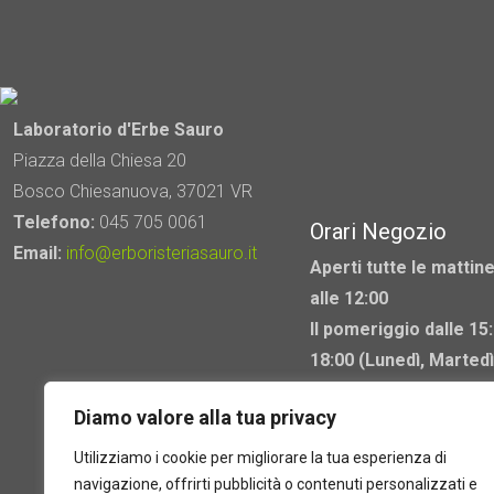
varianti.
Le
opzioni
possono
Laboratorio d'Erbe Sauro
essere
Piazza della Chiesa 20
scelte
Bosco Chiesanuova, 37021 VR
nella
Telefono:
045 705 0061
Orari Negozio
pagina
Email:
info@erboristeriasauro.it
del
Aperti tutte le mattine
prodotto
alle 12:00
Il pomeriggio dalle 15:
18:00 (Lunedì, Martedì
Mercoledì chiuso)
Diamo valore alla tua privacy
Utilizziamo i cookie per migliorare la tua esperienza di
navigazione, offrirti pubblicità o contenuti personalizzati e