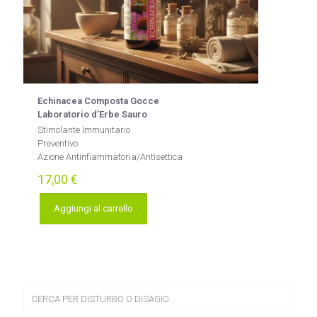
Echinacea Composta Gocce
Laboratorio d’Erbe Sauro
Stimolante Immunitario
Preventivo.
Azione Antinfiammatoria/Antisettica
17,00
€
Aggiungi al carrello
CERCA PER DISTURBO O DISAGIO