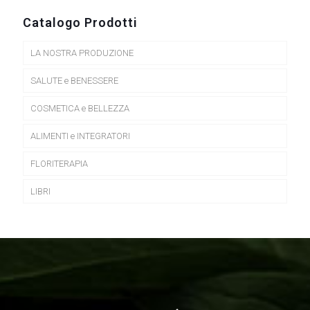
Catalogo Prodotti
LA NOSTRA PRODUZIONE
SALUTE e BENESSERE
COSMETICA e BELLEZZA
ALIMENTI e INTEGRATORI
FLORITERAPIA
LIBRI