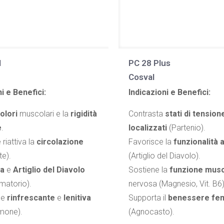
l
PC 28 Plus
Cosval
i e Benefici:
Indicazioni e Benefici:
dolori
muscolari e la
rigidità
Contrasta
stati di tension
e
.
localizzati
(Partenio).
 riattiva la
circolazione
Favorisce la
funzionalità 
te).
(Artiglio del Diavolo).
ca
e
Artiglio del Diavolo
Sostiene la
funzione mus
matorio).
nervosa (Magnesio, Vit. B6)
ne
rinfrescante
e
lenitiva
Supporta il
benessere fem
imone).
(Agnocasto).