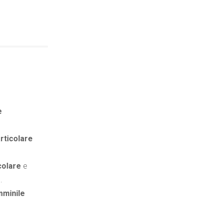
e
articolare
colare
e
.
minile