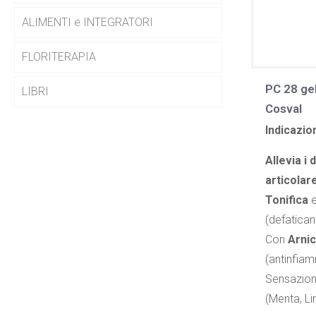
ALIMENTI e INTEGRATORI
FLORITERAPIA
PC 28 ge
LIBRI
Cosval
Indicazion
Allevia i 
articolar
Tonifica
e
(defatican
Con
Arni
(antinfiam
Sensazio
(Menta, L