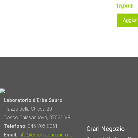
18,00
€
Aggiung
Laboratorio d'Erbe Sauro
Piazza della Chiesa 20
Bosco Chiesanuova, 37021 VR
Telefono:
045 705 0061
Orari Negozio
Email:
info@erboristeriasauro.it