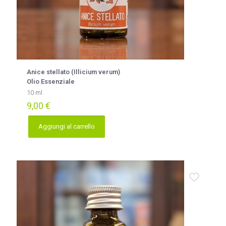
Anice stellato (Illicium verum)
Olio Essenziale
10 ml
9,00
€
Aggiungi al carrello