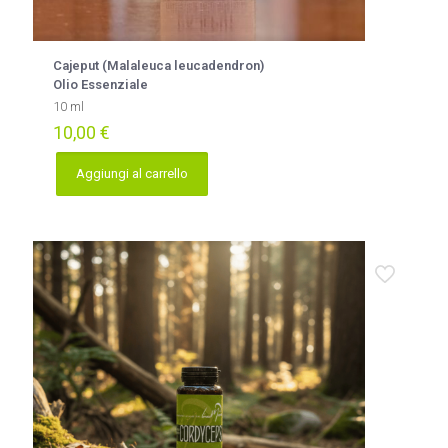
Cajeput (Malaleuca leucadendron)
Olio Essenziale
10 ml
10,00
€
Aggiungi al carrello