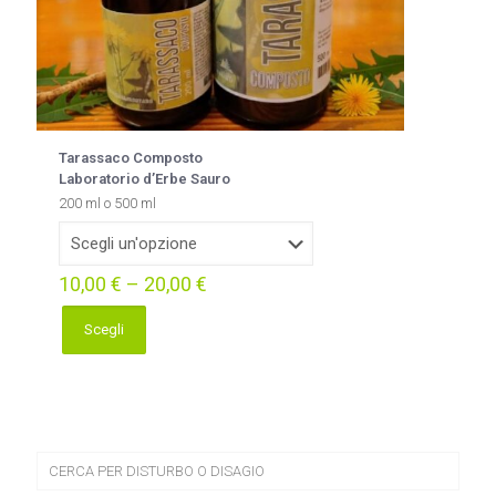
Tarassaco Composto
Laboratorio d’Erbe Sauro
200 ml o 500 ml
10,00
€
–
20,00
€
Scegli
Questo
prodotto
ha
più
varianti.
Le
opzioni
CERCA PER DISTURBO O DISAGIO
possono