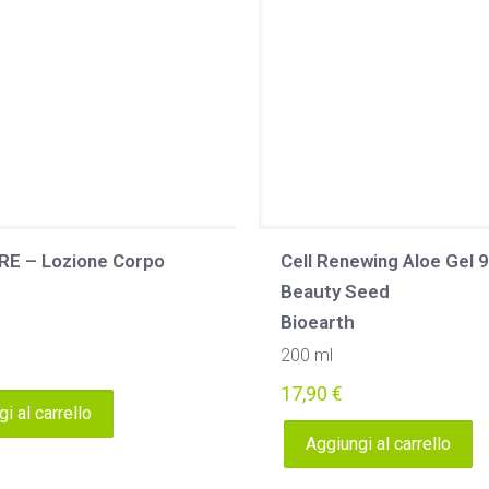
E – Lozione Corpo
Cell Renewing Aloe Gel 
Beauty Seed
Bioearth
200 ml
17,90
€
i al carrello
Aggiungi al carrello