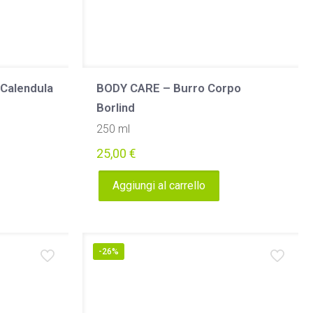
 Calendula
BODY CARE – Burro Corpo
Borlind
250 ml
25,00
€
Aggiungi al carrello
-26%