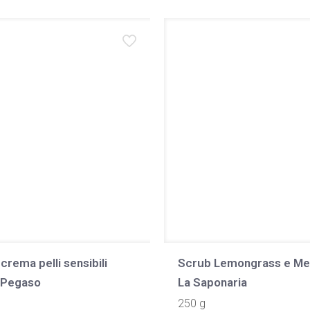
rema pelli sensibili
Scrub Lemongrass e Me
Pegaso
La Saponaria
250 g