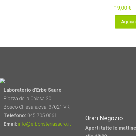
19,00
€
Aggiung
Laboratorio d'Erbe Sauro
Piazza della Chiesa 20
Bosco Chiesanuova, 37021 VR
Telefono:
045 705 0061
Orari Negozio
Email:
info@erboristeriasauro.it
Aperti tutte le mattine