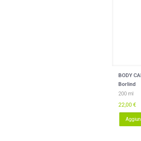
BODY CAR
Borlind
200 ml
22,00
€
Aggiung