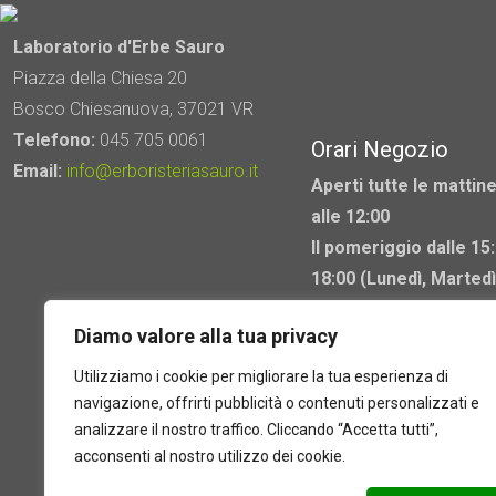
Laboratorio d'Erbe Sauro
Piazza della Chiesa 20
Bosco Chiesanuova, 37021 VR
Telefono:
045 705 0061
Orari Negozio
Email:
info@erboristeriasauro.it
Aperti tutte le mattine
alle 12:00
Il pomeriggio dalle 15:
18:00 (Lunedì, Martedì
Mercoledì chiuso)
Diamo valore alla tua privacy
Utilizziamo i cookie per migliorare la tua esperienza di
navigazione, offrirti pubblicità o contenuti personalizzati e
analizzare il nostro traffico. Cliccando “Accetta tutti”,
acconsenti al nostro utilizzo dei cookie.