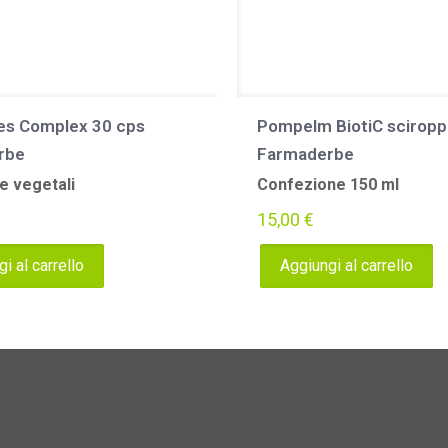
bes Complex 30 cps
Pompelm BiotiC scirop
rbe
Farmaderbe
e vegetali
Confezione 150 ml
15,00
€
i al carrello
Aggiungi al carrello