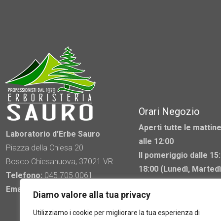
più
varianti.
Le
opzioni
possono
essere
scelte
nella
Orari Negozio
pagina
del
Aperti tutte le mattine
Laboratorio d'Erbe Sauro
prodotto
alle 12:00
Piazza della Chiesa 20
Il pomeriggio dalle 15:
Bosco Chiesanuova, 37021 VR
18:00 (Lunedì, Martedì
Telefono:
045 705 0061
Mercoledì chiuso)
Email:
info@erboristeriasauro.it
Diamo valore alla tua privacy
Utilizziamo i cookie per migliorare la tua esperienza di