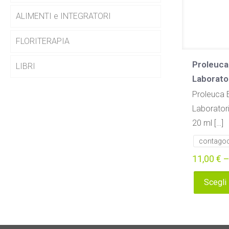
ALIMENTI e INTEGRATORI
FLORITERAPIA
Proleuca 
LIBRI
Laborato
Proleuca E
Laborator
20 ml
[…]
contago
11,00
€
Scegli
Questo
prodotto
ha