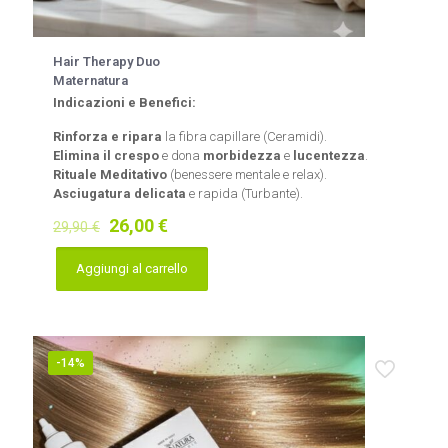
Hair Therapy Duo
Maternatura
Indicazioni e Benefici:
Rinforza e ripara
la fibra capillare (Ceramidi).
Elimina il crespo
e dona
morbidezza
e
lucentezza
.
Rituale Meditativo
(benessere mentale e relax).
Asciugatura delicata
e rapida (Turbante).
Il
Il
26,00
€
29,90
€
prezzo
prezzo
originale
attuale
Aggiungi al carrello
era:
è:
29,90 €.
26,00 €.
-14%