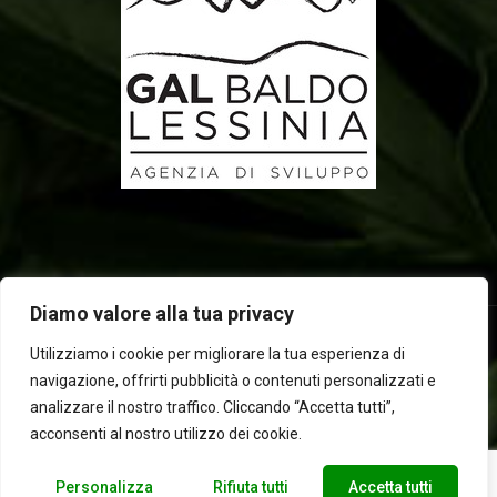
Diamo valore alla tua privacy
Utilizziamo i cookie per migliorare la tua esperienza di
navigazione, offrirti pubblicità o contenuti personalizzati e
2025 © Laboratorio d'erbe Sauro - P.IVA 05049760233. Tutti i
analizzare il nostro traffico. Cliccando “Accetta tutti”,
diritti riservati | Designed by
BEWEB
acconsenti al nostro utilizzo dei cookie.
Personalizza
Rifiuta tutti
Accetta tutti