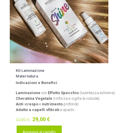
Kit Laminazione
Maternatura
Indicazioni e Benefici:
Laminazione
con
Effetto Specchio
(lucentezza estrema).
Cheratina Vegetale
(rinforza e sigilla le cuticole).
Anti-crespo
e
nutrimento
profondo.
Adatto a capelli sfibrati
e opachi.
Il
Il
29,00
€
33,80
€
prezzo
prezzo
originale
attuale
Aggiungi al carrello