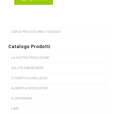
era:
è:
33,80 €.
29,00 €.
CERCA PER DISTURBO O DISAGIO
Catalogo Prodotti
LA NOSTRA PRODUZIONE
SALUTE e BENESSERE
COSMETICA e BELLEZZA
ALIMENTI e INTEGRATORI
FLORITERAPIA
LIBRI