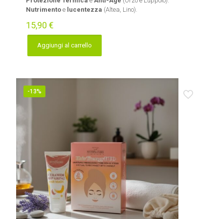
Protezione Termica
e
Anti-Age
(Orzo e Luppolo).
Nutrimento
e
lucentezza
(Altea, Lino).
15,90
€
Aggiungi al carrello
-13%