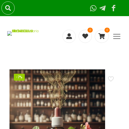
0
0
-7%