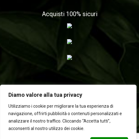
Acquisti 100% sicuri
Diamo valore alla tua privacy
Utilizziamo i cookie per migliorare la tua esperienza di
navigazione, offrirti pubblicità o contenuti personalizzati e
2025 © Laboratorio d'erbe Sauro - P.IVA 05049760233. Tutti i
analizzare il nostro traffico. Cliccando “Accetta tutti”,
diritti riservati | Designed by
BEWEB
acconsenti al nostro utilizzo dei cookie.