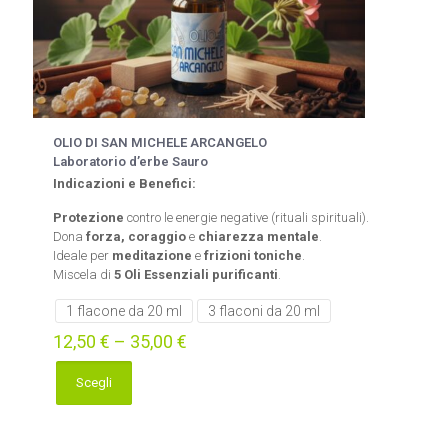
OLIO DI SAN MICHELE ARCANGELO
Laboratorio d’erbe Sauro
Indicazioni e Benefici:
Protezione
contro le energie negative (rituali spirituali).
Dona
forza, coraggio
e
chiarezza mentale
.
Ideale per
meditazione
e
frizioni toniche
.
Miscela di
5 Oli Essenziali purificanti
.
1 flacone da 20 ml
3 flaconi da 20 ml
12,50
€
–
35,00
€
Scegli
Questo
prodotto
ha