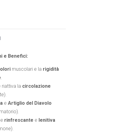
l
i e Benefici:
dolori
muscolari e la
rigidità
e
.
 riattiva la
circolazione
te).
ca
e
Artiglio del Diavolo
matorio).
ne
rinfrescante
e
lenitiva
imone).