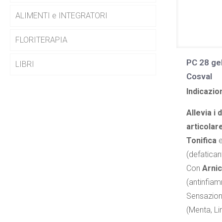
ALIMENTI e INTEGRATORI
FLORITERAPIA
PC 28 ge
LIBRI
Cosval
Indicazion
Allevia i 
articolar
Tonifica
e
(defatican
Con
Arni
(antinfiam
Sensazio
(Menta, L