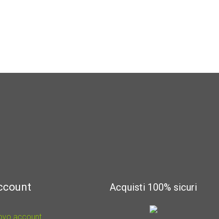
account
Acquisti 100% sicuri
uovo account