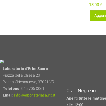
18,00
€
Aggiung
Laboratorio d'Erbe Sauro
Piazza della Chiesa 20
Bosco Chiesanuova, 37021 VR
Telefono:
045 705 0061
Orari Negozio
Email:
info@erboristeriasauro.it
Aperti tutte le mattine
alle 12:00