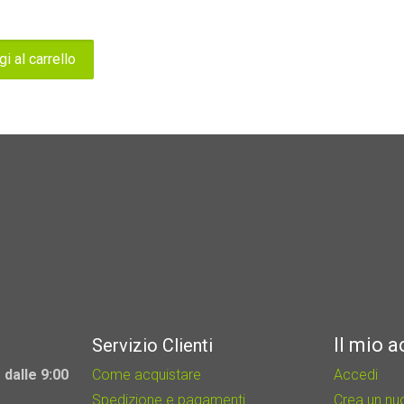
i al carrello
Il mio 
Servizio Clienti
 dalle 9:00
Come acquistare
Accedi
Spedizione e pagamenti
Crea un n