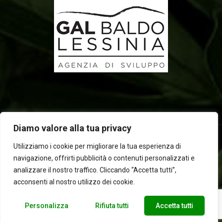
Diamo valore alla tua privacy
Utilizziamo i cookie per migliorare la tua esperienza di
navigazione, offrirti pubblicità o contenuti personalizzati e
2025 © Laboratorio d'erbe Sauro - P.IVA 05049760233. Tutti i
analizzare il nostro traffico. Cliccando “Accetta tutti”,
diritti riservati | Designed by
BEWEB
acconsenti al nostro utilizzo dei cookie.
Personalizza
Rifiuta tutti
Accetta tutti