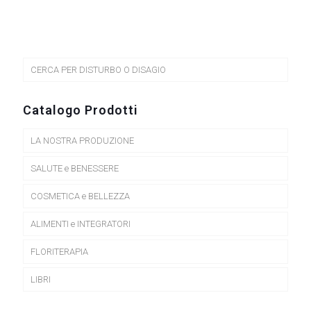
prodotto
ha
più
varianti.
Le
opzioni
CERCA PER DISTURBO O DISAGIO
possono
essere
scelte
Catalogo Prodotti
nella
pagina
LA NOSTRA PRODUZIONE
del
prodotto
SALUTE e BENESSERE
COSMETICA e BELLEZZA
ALIMENTI e INTEGRATORI
FLORITERAPIA
LIBRI