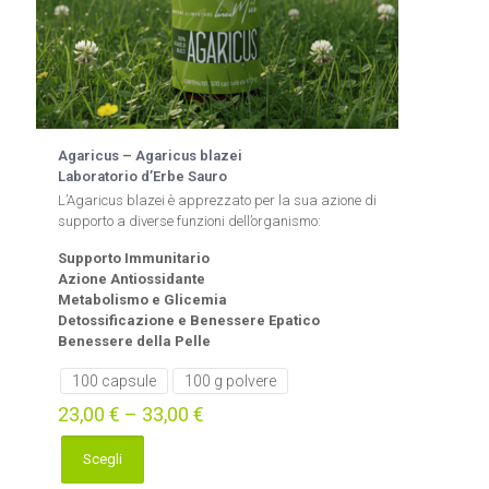
Agaricus – Agaricus blazei
Laboratorio d’Erbe Sauro
L’Agaricus blazei è apprezzato per la sua azione di
supporto a diverse funzioni dell’organismo:
Supporto Immunitario
Azione Antiossidante
Metabolismo e Glicemia
Detossificazione e Benessere Epatico
Benessere della Pelle
100 capsule
100 g polvere
23,00
€
–
33,00
€
Scegli
Questo