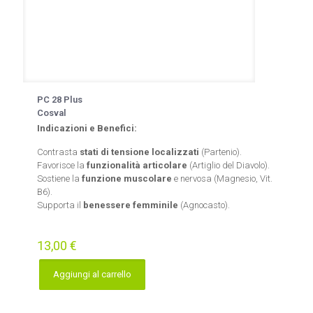
PC 28 Plus
Cosval
Indicazioni e Benefici:
Contrasta
stati di tensione localizzati
(Partenio).
Favorisce la
funzionalità articolare
(Artiglio del Diavolo).
Sostiene la
funzione muscolare
e nervosa (Magnesio, Vit.
B6).
Supporta il
benessere femminile
(Agnocasto).
13,00
€
Aggiungi al carrello