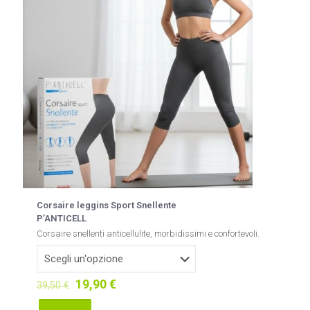
Corsaire leggins Sport Snellente
P’ANTICELL
Corsaire snellenti anticellulite, morbidissimi e confortevoli.
Il
Il
19,90
€
39,50
€
prezzo
prezzo
originale
attuale