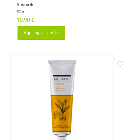
Bioearth
50 ml
10,90
€
Aggiungi al carrello