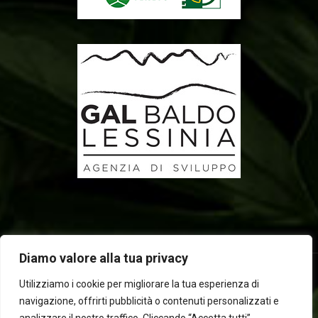
Diamo valore alla tua privacy
Utilizziamo i cookie per migliorare la tua esperienza di
navigazione, offrirti pubblicità o contenuti personalizzati e
2025 © Laboratorio d'erbe Sauro - P.IVA 05049760233. Tutti i