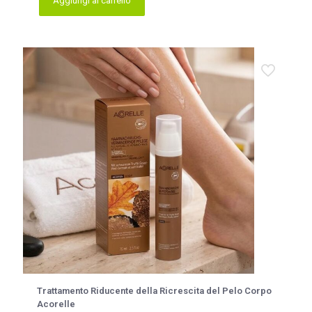
Aggiungi al carrello
era:
è:
14,00 €.
9,90 €.
Trattamento Riducente della Ricrescita del Pelo Corpo
Acorelle