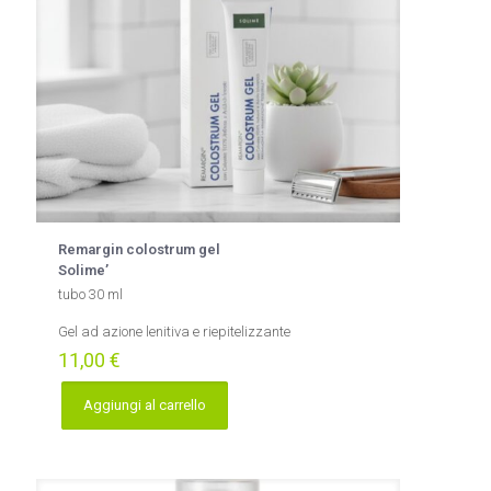
Remargin colostrum gel
Solime’
tubo 30 ml
Gel ad azione lenitiva e riepitelizzante
11,00
€
Aggiungi al carrello