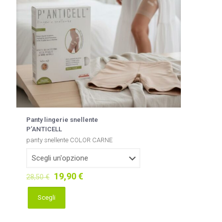
Panty lingerie snellente
P’ANTICELL
panty snellente COLOR CARNE
Il
Il
19,90
€
28,50
€
prezzo
prezzo
originale
attuale
Scegli
Questo
era:
è:
prodotto
28,50 €.
19,90 €.
ha