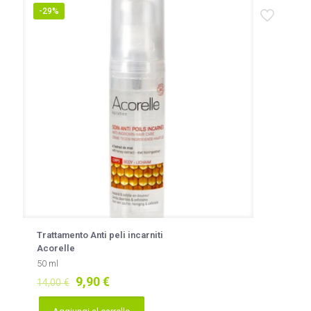
-29%
Trattamento Anti peli incarniti
Acorelle
50 ml
Il
Il
9,90
€
14,00
€
prezzo
prezzo
originale
attuale