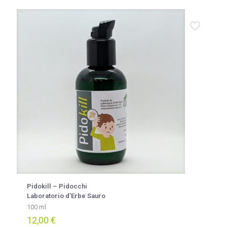
più
varianti.
Le
opzioni
possono
essere
scelte
nella
pagina
del
prodotto
Pidokill – Pidocchi
Laboratorio d’Erbe Sauro
100 ml
12,00
€