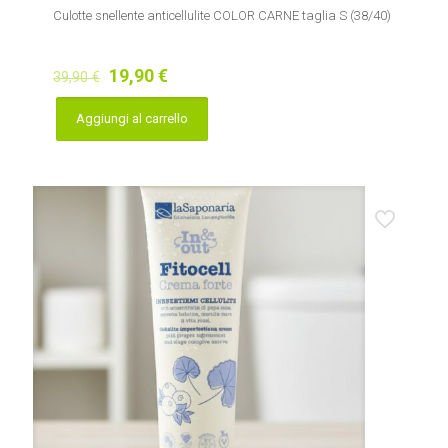
Culotte snellente anticellulite COLOR CARNE taglia S (38/40)
Il
Il
19,90
€
39,90
€
prezzo
prezzo
originale
attuale
Aggiungi al carrello
era:
è:
39,90 €.
19,90 €.