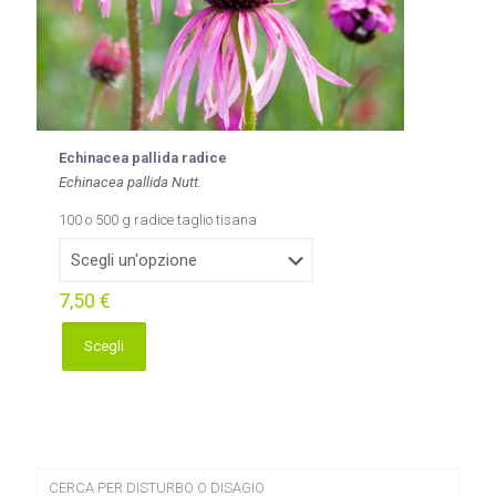
Echinacea pallida radice
Echinacea pallida Nutt.
100 o 500 g radice taglio tisana
7,50
€
Scegli
Questo
prodotto
ha
più
varianti.
Le
opzioni
CERCA PER DISTURBO O DISAGIO