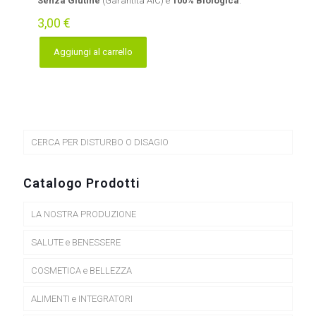
Senza Glutine
(Garantita AIC) e
100% Biologica
.
3,00
€
Aggiungi al carrello
CERCA PER DISTURBO O DISAGIO
Catalogo Prodotti
LA NOSTRA PRODUZIONE
SALUTE e BENESSERE
COSMETICA e BELLEZZA
ALIMENTI e INTEGRATORI