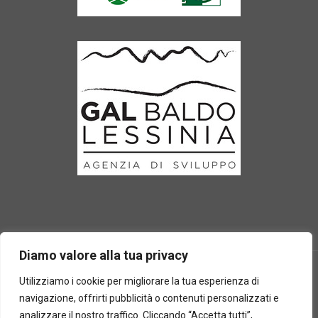
Diamo valore alla tua privacy
Utilizziamo i cookie per migliorare la tua esperienza di
navigazione, offrirti pubblicità o contenuti personalizzati e
2025 © Laboratorio d'erbe Sauro - P.IVA 05049760233. Tutti i
analizzare il nostro traffico. Cliccando “Accetta tutti”,