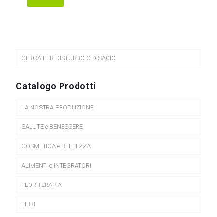
Questo
prodotto
ha
più
varianti.
Le
opzioni
CERCA PER DISTURBO O DISAGIO
possono
essere
scelte
Catalogo Prodotti
nella
pagina
LA NOSTRA PRODUZIONE
del
prodotto
SALUTE e BENESSERE
COSMETICA e BELLEZZA
ALIMENTI e INTEGRATORI
FLORITERAPIA
LIBRI