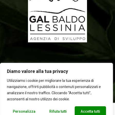
Diamo valore alla tua privacy
Utilizziamo i cookie per migliorare la tua esperienza di
navigazione, offrirti pubblicità o contenuti personalizzati e
2025 © Laboratorio d'erbe Sauro - P.IVA 05049760233. Tutti i
analizzare il nostro traffico. Cliccando “Accetta tutti”,
diritti riservati | Designed by
BEWEB
acconsenti al nostro utilizzo dei cookie.
Personalizza
Rifiuta tutti
Accetta tutti