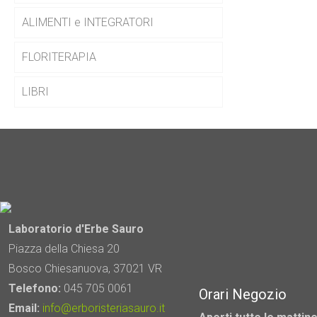
ALIMENTI e INTEGRATORI
FLORITERAPIA
LIBRI
Laboratorio d'Erbe Sauro
Piazza della Chiesa 20
Bosco Chiesanuova, 37021 VR
Telefono:
045 705 0061
Orari Negozio
Email:
info@erboristeriasauro.it