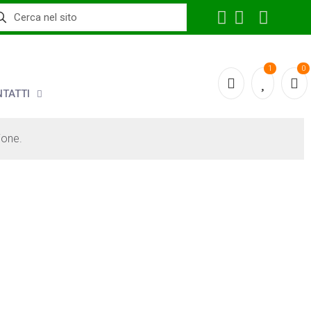
1
0
TATTI
ione.