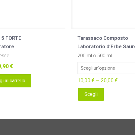
 5 FORTE
Tarassaco Composto
ratore
Laboratorio d’Erbe Saur
esse
200 ml o 500 ml
Il
9,90
€
rezzo
prezzo
10,00
€
–
20,00
€
i al carrello
iginale
attuale
a:
è:
Scegli
Questo
,90 €.
29,90 €.
prodotto
ha
più
varianti.