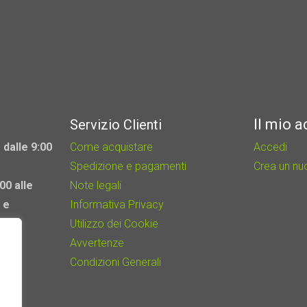
Le
opzioni
possono
essere
scelte
nella
Il mio 
Servizio Clienti
pagina
del
 dalle 9:00
Come acquistare
Accedi
prodotto
Spedizione e pagamenti
Crea un n
00 alle
Note legali
 e
Informativa Privacy
Utilizzo dei Cookie
Avvertenze
Condizioni Generali