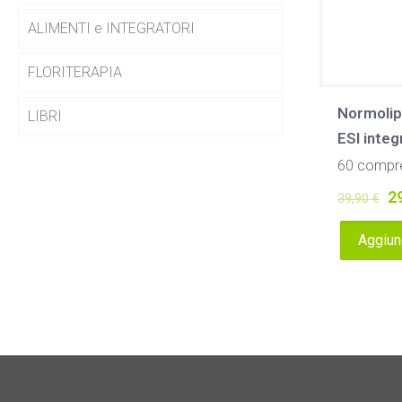
ALIMENTI e INTEGRATORI
FLORITERAPIA
Normolip
LIBRI
ESI integ
60 compr
Il
2
39,90
€
p
Aggiung
or
er
39