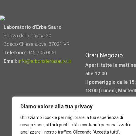
Laboratorio d'Erbe Sauro
Piazza della Chiesa 20
Bosco Chiesanuova, 37021 VR
Telefono:
045 705 0061
Orari Negozio
Email:
info@erboristeriasauro.it
Aperti tutte le mattine
alle 12:00
Il pomeriggio dalle 15:
18:00 (Lunedì, Martedì
Mercoledì chiuso)
Diamo valore alla tua privacy
Utilizziamo i cookie per migliorare la tua esperienza di
navigazione, offrirti pubblicità o contenuti personalizzati e
analizzare il nostro traffico. Cliccando “Accetta tutti”,