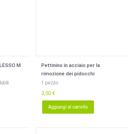
PLESSO M
Pettinino in acciaio per la
rimozione dei pidocchi
bili
1 pezzo
3,50
€
Aggiungi al carrello