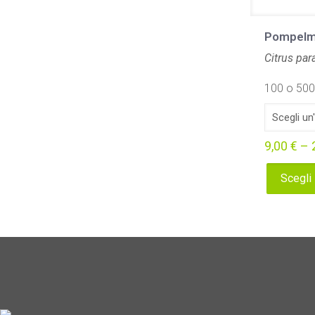
Pompelm
Citrus par
100 o 500 
9,00
€
–
Scegli
Questo
prodotto
ha
più
varianti.
Le
opzioni