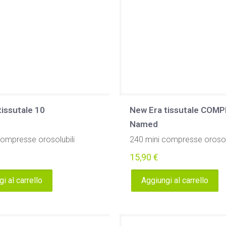
tissutale 10
New Era tissutale COM
Named
compresse orosolubili
240 mini compresse orosolu
15,90
€
i al carrello
Aggiungi al carrello