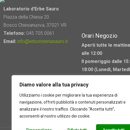
possono
Laboratorio d'Erbe Sauro
essere
Piazza della Chiesa 20
scelte
Bosco Chiesanuova, 37021 VR
nella
Telefono:
045 705 0061
Orari Negozio
pagina
Email:
info@erboristeriasauro.it
del
Aperti tutte le mattine
prodotto
alle 12:00
Il pomeriggio dalle 15:
18:00 (Lunedì, Martedì
Mercoledì chiuso)
Diamo valore alla tua privacy
Utilizziamo i cookie per migliorare la tua esperienza di
navigazione, offrirti pubblicità o contenuti personalizzati e
analizzare il nostro traffico. Cliccando “Accetta tutti”,
acconsenti al nostro utilizzo dei cookie.