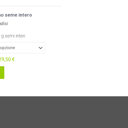
o seme intero
adisi
g semi interi
29,50
€