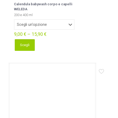
Calendula babywash corpo e capelli
WELEDA
200 e 400 ml
9,00
€
–
15,90
€
Scegli
Questo
prodotto
ha
più
varianti.
Le
opzioni
possono
essere
scelte
nella
pagina
del
prodotto