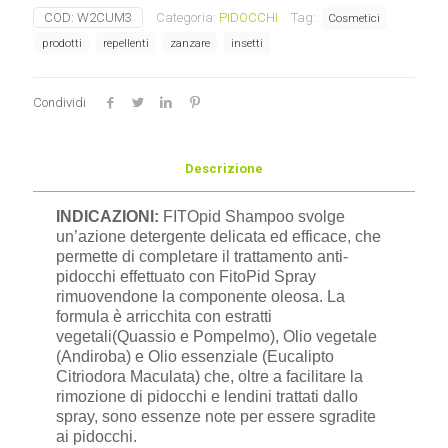
PIDOCCHI
COD:
W2CUM3
Categoria:
PIDOCCHI
Tag:
Cosmetici
Selerbe
quantità
prodotti
repellenti
zanzare
insetti
Condividi
Descrizione
INDICAZIONI:
FITOpid Shampoo svolge
un’azione detergente delicata ed efficace, che
permette di completare il trattamento anti-
pidocchi effettuato con FitoPid Spray
rimuovendone la componente oleosa. La
formula è arricchita con estratti
vegetali(Quassio e Pompelmo), Olio vegetale
(Andiroba) e Olio essenziale (Eucalipto
Citriodora Maculata) che, oltre a facilitare la
rimozione di pidocchi e lendini trattati dallo
spray, sono essenze note per essere sgradite
ai pidocchi.