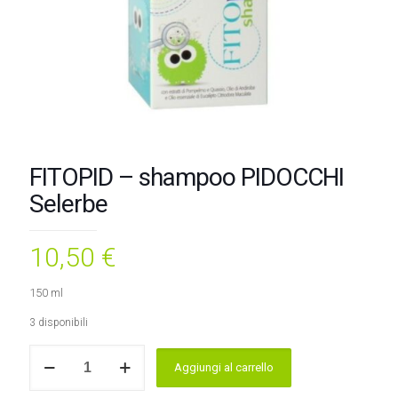
FITOPID – shampoo PIDOCCHI
Selerbe
10,50
€
150 ml
3 disponibili
FITOPID
Aggiungi al carrello
-
shampoo