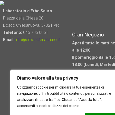
Laboratorio d'Erbe Sauro
Piazza della Chiesa 20
Bosco Chiesanuova, 37021 VR
Telefono:
045 705 0061
Orari Negozio
Email:
info@erboristeriasauro.it
Aperti tutte le mattine
alle 12:00
Il pomeriggio dalle 15:
18:00 (Lunedì, Martedì
Mercoledì chiuso)
Diamo valore alla tua privacy
Utilizziamo i cookie per migliorare la tua esperienza di
navigazione, offrirti pubblicità o contenuti personalizzati e
analizzare il nostro traffico. Cliccando “Accetta tutti”,
acconsenti al nostro utilizzo dei cookie.