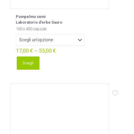
Pompelmo semi
Laboratorio d’erbe Sauro
100 o 450 capsule
17,00
€
–
55,00
€
Scegli
Questo
prodotto
ha
più
varianti.
Le
opzioni
possono
essere
scelte
nella
pagina
del