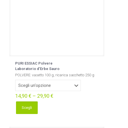
PURI ESSIAC Polvere
Laboratorio d’Erbe Sauro
POLVERE: vasetto 100 g, ricarica sacchetto 250 g
14,90
€
–
29,90
€
Scegli
Questo
prodotto
ha
più