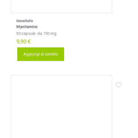
Inositolo
Myvitamins
30 capsule da 750 mg
9,90
€
Aggiungi al carrello