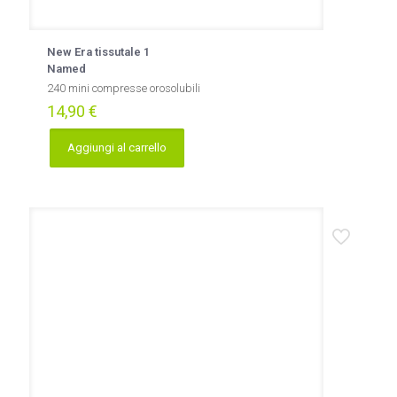
New Era tissutale 1
Named
240 mini compresse orosolubili
14,90
€
Aggiungi al carrello