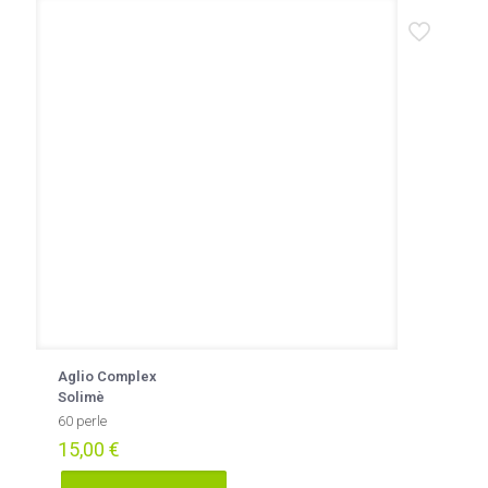
varianti.
Le
opzioni
possono
essere
scelte
nella
pagina
del
prodotto
Aglio Complex
Solimè
60 perle
15,00
€