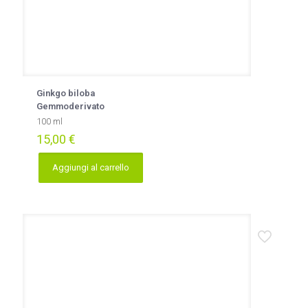
Ginkgo biloba
Gemmoderivato
100 ml
15,00
€
Aggiungi al carrello