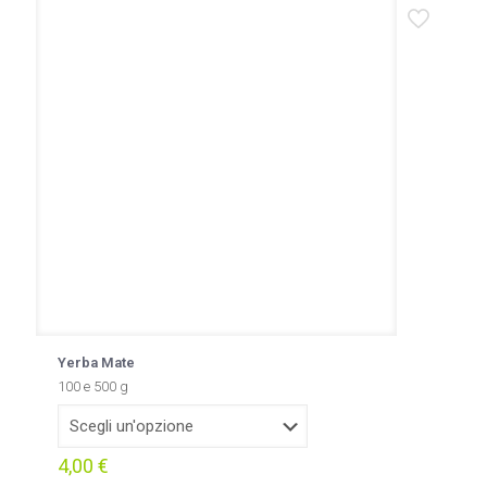
Yerba Mate
100 e 500 g
4,00
€