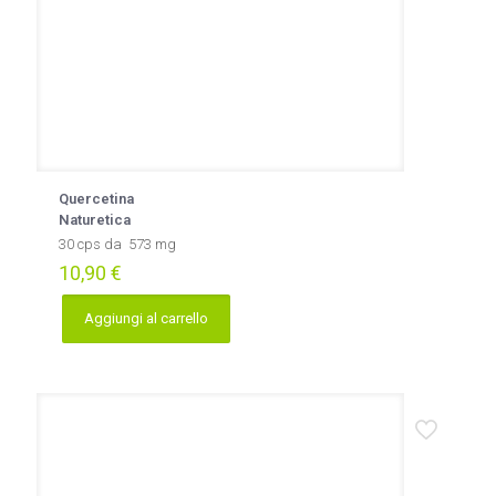
prodotto
Quercetina
Naturetica
30 cps da 573 mg
10,90
€
Aggiungi al carrello