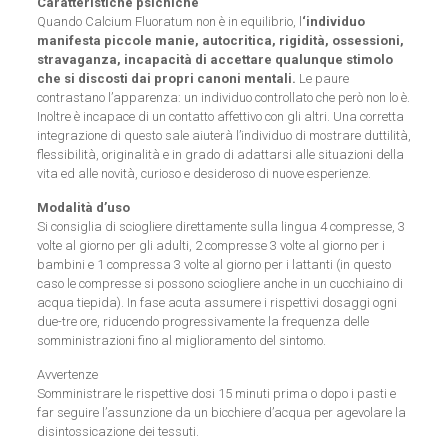
Caratteristiche psichiche
Quando Calcium Fluoratum non è in equilibrio, l
‘individuo
manifesta piccole manie, autocritica, rigidità, ossessioni,
stravaganza, incapacità di accettare qualunque stimolo
che si discosti dai propri canoni mentali.
Le paure
contrastano l’apparenza: un individuo controllato che però non lo è.
Inoltre è incapace di un contatto affettivo con gli altri. Una corretta
integrazione di questo sale aiuterà l’individuo di mostrare duttilità,
flessibilità, originalità e in grado di adattarsi alle situazioni della
vita ed alle novità, curioso e desideroso di nuove esperienze.
Modalità d’uso
Si consiglia di sciogliere direttamente sulla lingua 4 compresse, 3
volte al giorno per gli adulti, 2 compresse 3 volte al giorno per i
bambini e 1 compressa 3 volte al giorno per i lattanti (in questo
caso le compresse si possono sciogliere anche in un cucchiaino di
acqua tiepida). In fase acuta assumere i rispettivi dosaggi ogni
due-tre ore, riducendo progressivamente la frequenza delle
somministrazioni fino al miglioramento del sintomo.
Avvertenze
Somministrare le rispettive dosi 15 minuti prima o dopo i pasti e
far seguire l’assunzione da un bicchiere d’acqua per agevolare la
disintossicazione dei tessuti.