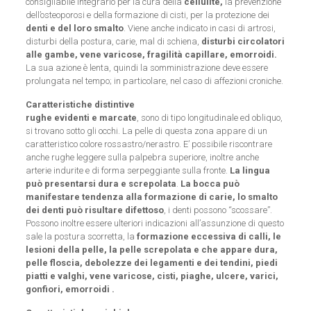
consigliabile integrarlo per la cura della
cellulite,
la prevenzione
dell’osteoporosi e della formazione di cisti, per la protezione dei
denti e del loro smalto
. Viene anche indicato in casi di artrosi,
disturbi della postura, carie, mal di schiena,
disturbi circolatori
alle gambe, vene varicose, fragilità capillare, emorroidi.
La sua azione è lenta, quindi la somministrazione deve essere
prolungata nel tempo; in particolare, nel caso di affezioni croniche.
Caratteristiche distintive
rughe evidenti e marcate
, sono di tipo longitudinale ed obliquo,
si trovano sotto gli occhi. La pelle di questa zona appare di un
caratteristico colore rossastro/nerastro. E’ possibile riscontrare
anche rughe leggere sulla palpebra superiore, inoltre anche
arterie indurite e di forma serpeggiante sulla fronte.
La lingua
può presentarsi dura e screpolata
.
La bocca può
manifestare tendenza alla formazione di carie, lo smalto
dei denti può risultare difettoso
, i denti possono “scossare”.
Possono inoltre essere ulteriori indicazioni all’assunzione di questo
sale la postura scorretta, la
formazione eccessiva di calli, le
lesioni della pelle, la pelle screpolata e che appare dura,
pelle floscia, debolezze dei legamenti e dei tendini, piedi
piatti e valghi, vene varicose, cisti, piaghe, ulcere, varici,
gonfiori, emorroidi .