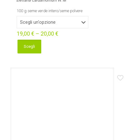
Elettaria Cardamomum W. M
100 g seme verde intero/seme polvere
19,00
€
–
20,00
€
Scegli
Questo
prodotto
ha
più
varianti.
Le
opzioni
possono
essere
scelte
nella
pagina
del
prodotto