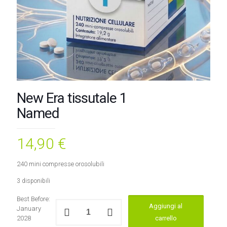
New Era tissutale 1
Named
14,90
€
240 mini compresse orosolubili
3 disponibili
Best Before:
New
Aggiungi al
January
Era
2028
carrello
tissutale