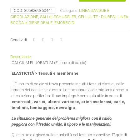
1
Named
COD:
8058269350444
Categorie:
LINEA SANGUE E
quantità
CIRCOLAZIONE
,
SALI di SCHUSSLER
,
CELLULITE - DIURESI
,
LINEA
BOCCA e IGIENE ORALE
,
EMORROIDI
Condividi
Descrizione
CALCIUM FLUORATUM (Fluoruro di calcio)
ELASTICITÀ > Tessuti e membrane
Il Fluoruro di calcio si trova presente in tutti i tessuti elastici, nello
smalto dei denti e nelle ossa. La sua assunzione migliora anche la
circolazione periferica. Il suo impiego è per lo più utile in caso di
emorroidi, varici, ulcere varicose, arteriosclerosi, carie,
tendiniti, lombaggine, nevralgia
.
La situazione generale del problema migliora con il caldo,
peggiora con il freddo umido, il riposo e le manipolazioni.
Questo sale agisce sulla elasticità del tessuto connettivo. E’ quindi