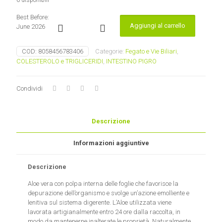
6 disponibili
Best Before:
Aggiungi al carrello
June 2026
Aloe
Vera
succo
COD:
8058456783406
Categorie:
Fegato e Vie Biliari
,
polpa
COLESTEROLO e TRIGLICERIDI
,
INTESTINO PIGRO
Farmaderbe
quantità
Condividi
Descrizione
Informazioni aggiuntive
Descrizione
Aloe vera con polpa interna delle foglie che favorisce la
depurazione dell’organismo e svolge un’azione emolliente e
lenitiva sul sistema digerente. L’Aloe utilizzata viene
lavorata artigianalmente entro 24 ore dalla raccolta, in
modo da mantenerne inalterate le proprietà. Naturalmente