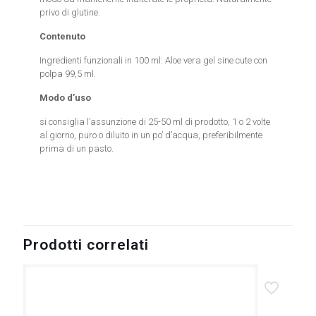
privo di glutine.
Contenuto
Ingredienti funzionali in 100 ml: Aloe vera gel sine cute con
polpa 99,5 ml.
Modo d’uso
si consiglia l’assunzione di 25-50 ml di prodotto, 1 o 2 volte
al giorno, puro o diluito in un po’ d’acqua, preferibilmente
prima di un pasto.
8058456783413 8058456783406
Prodotti correlati