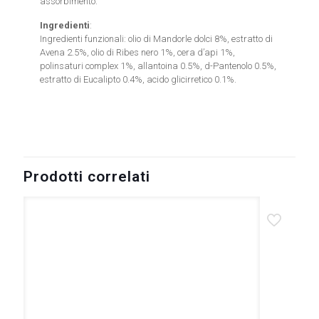
assorbimento.
Ingredienti
:
Ingredienti funzionali: olio di Mandorle dolci 8%, estratto di
Avena 2.5%, olio di Ribes nero 1%, cera d’api 1%,
polinsaturi complex 1%, allantoina 0.5%, d-Pantenolo 0.5%,
estratto di Eucalipto 0.4%, acido glicirretico 0.1%.
902225174
Prodotti correlati