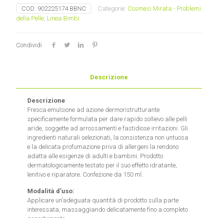
Farmaderbe
COD:
902225174 BBNC
Categorie:
Cosmesi Mirata - Problemi
quantità
della Pelle
,
Linea Bimbi
Condividi
Descrizione
Descrizione
:
Fresca emulsione ad azione dermoristrutturante
specificamente formulata per dare rapido sollievo alle pelli
aride, soggette ad arrossamenti e fastidiose irritazioni. Gli
ingredienti naturali selezionati, la consistenza non untuosa
e la delicata profumazione priva di allergeni la rendono
adatta alle esigenze di adulti e bambini. Prodotto
dermatologicamente testato per il suo effetto idratante,
lenitivo e riparatore. Confezione da 150 ml.
Modalità d’uso:
Applicare un’adeguata quantità di prodotto sulla parte
interessata, massaggiando delicatamente fino a completo