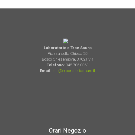
Laboratorio d'Erbe Sauro
Piazza della Chiesa 20
Bosco Chiesanuova, 37021 VR
Telefono:
045 705 0061
Email:
info@erboristeriasauro.it
Orari Negozio