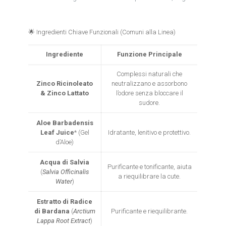
🌟 Ingredienti Chiave Funzionali (Comuni alla Linea)
Ingrediente
Funzione Principale
Complessi naturali che
Zinco Ricinoleato
neutralizzano e assorbono
& Zinco Lattato
l’odore senza bloccare il
sudore.
Aloe Barbadensis
Leaf Juice
* (Gel
Idratante, lenitivo e protettivo.
d’Aloe)
Acqua di Salvia
Purificante e tonificante, aiuta
(
Salvia Officinalis
a riequilibrare la cute.
Water
)
Estratto di Radice
di Bardana
(
Arctium
Purificante e riequilibrante.
Lappa Root Extract
)