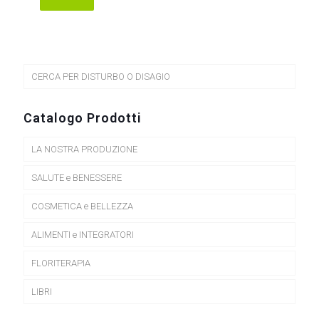
Questo
prodotto
ha
più
varianti.
Le
CERCA PER DISTURBO O DISAGIO
opzioni
possono
essere
Catalogo Prodotti
scelte
nella
LA NOSTRA PRODUZIONE
pagina
del
prodotto
SALUTE e BENESSERE
COSMETICA e BELLEZZA
ALIMENTI e INTEGRATORI
FLORITERAPIA
LIBRI