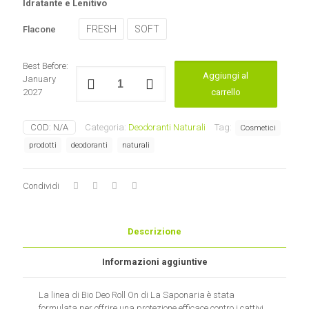
Idratante e Lenitivo
FRESH
SOFT
Flacone
Best Before:
Biodeo
Aggiungi al
January
ROLL
2027
carrello
ON
La
Saponaria
COD:
N/A
Categoria:
Deodoranti Naturali
Tag:
Cosmetici
quantità
prodotti
deodoranti
naturali
Condividi
Descrizione
Informazioni aggiuntive
La linea di Bio Deo Roll On di La Saponaria è stata
formulata per offrire una protezione efficace contro i cattivi