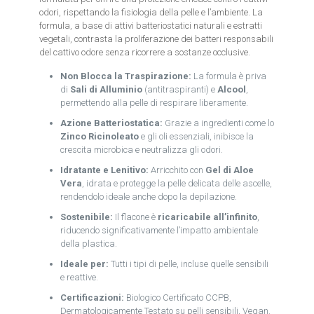
odori, rispettando la fisiologia della pelle e l’ambiente. La
formula, a base di attivi batteriostatici naturali e estratti
vegetali, contrasta la proliferazione dei batteri responsabili
del cattivo odore senza ricorrere a sostanze occlusive.
Non Blocca la Traspirazione:
La formula è priva
di
Sali di Alluminio
(antitraspiranti) e
Alcool
,
permettendo alla pelle di respirare liberamente.
Azione Batteriostatica:
Grazie a ingredienti come lo
Zinco Ricinoleato
e gli oli essenziali, inibisce la
crescita microbica e neutralizza gli odori.
Idratante e Lenitivo:
Arricchito con
Gel di Aloe
Vera
, idrata e protegge la pelle delicata delle ascelle,
rendendolo ideale anche dopo la depilazione.
Sostenibile:
Il flacone è
ricaricabile all’infinito
,
riducendo significativamente l’impatto ambientale
della plastica.
Ideale per:
Tutti i tipi di pelle, incluse quelle sensibili
e reattive.
Certificazioni:
Biologico Certificato CCPB,
Dermatologicamente Testato su pelli sensibili, Vegan.