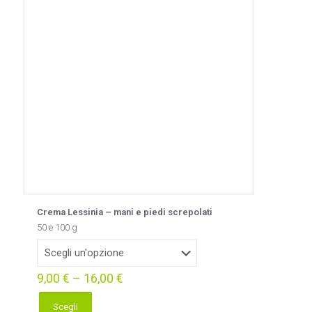
opzioni
possono
essere
scelte
nella
pagina
del
prodotto
Crema Lessinia – mani e piedi screpolati
50 e 100 g
9,00
€
–
16,00
€
Scegli