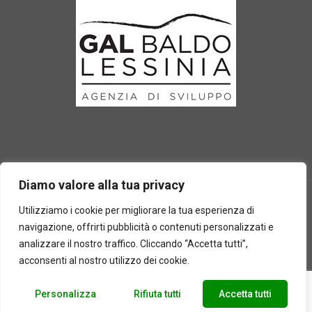
Diamo valore alla tua privacy
Utilizziamo i cookie per migliorare la tua esperienza di
navigazione, offrirti pubblicità o contenuti personalizzati e
2025 © Laboratorio d'erbe Sauro - P.IVA 05049760233. Tutti i
analizzare il nostro traffico. Cliccando “Accetta tutti”,
diritti riservati | Designed by
BEWEB
acconsenti al nostro utilizzo dei cookie.
Personalizza
Rifiuta tutti
Accetta tutti