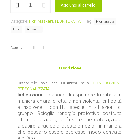
Aggiungi al carrello
Elf
Viola
.Fiori
Categorie:
Fiori Alaskani
,
FLORITERAPIA
Tag:
Floriterapia
alaskani
SOLO
Fiori
Alaskani
DILUIZIONE
quantità
Condividi
Descrizione
Disponibile solo per Diluizioni nella
COMPOSIZIONE
PERSONALIZZATA
Indicazioni:
incapace di esprimere la rabbia in
maniera chiara, diretta e non violenta; difficoltà
a risolvere i conflitti, specie in situazioni di
gruppo. Scioglie l’energia protettiva costruita
intorno alla rabbia, ira, frustrazione, collera; aiuta
a capire la radice di queste emozioni in maniera
che possano essere espresse modo centrato
e chiaro.