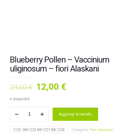
Blueberry Pollen – Vaccinium
uliginosum – fiori Alaskani
Il
Il
12,00
€
24,00
€
prezzo
prezzo
4 disponibili
originale
attuale
Blueberry
era:
è:
Aggiungi al carrello
Pollen
24,00 €.
12,00 €.
-
Vaccinium
COD:
BB1223 BB1227 BB1228
Categorie:
Fiori Alaskani
,
uliginosum