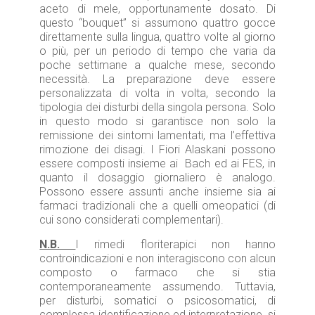
aceto di mele, opportunamente dosato. Di
questo “bouquet” si assumono quattro gocce
direttamente sulla lingua, quattro volte al giorno
o più, per un periodo di tempo che varia da
poche settimane a qualche mese, secondo
necessità. La preparazione deve essere
personalizzata di volta in volta, secondo la
tipologia dei disturbi della singola persona. Solo
in questo modo si garantisce non solo la
remissione dei sintomi lamentati, ma l’effettiva
rimozione dei disagi. I Fiori Alaskani possono
essere composti insieme ai Bach ed ai FES, in
quanto il dosaggio giornaliero è analogo.
Possono essere assunti anche insieme sia ai
farmaci tradizionali che a quelli omeopatici (di
cui sono considerati complementari).
N.B.
I rimedi floriterapici non hanno
controindicazioni e non interagiscono con alcun
composto o farmaco che si stia
contemporaneamente assumendo. Tuttavia,
per disturbi, somatici o psicosomatici, di
complessa identificazione ed interpretazione, si