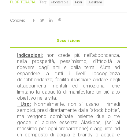
FLORITERAPIA
Tag:
Floriterapia
Fiori
Alaskani
-
fiori
Alaskani
Condividi
quantità
Descrizione
Indicazioni:
non crede più nell’abbondanza,
nella prosperità, pessimismo, difficoltà a
ricevere dagli altri e dalla terra. Aiuta ad
espandere a tutti i livelli l’accoglienza
dell’abbondanza; facilita il lasciare andare degli
attaccamenti mentali ed emozionali che
limitano la capacità di manifestare un più alto
obiettivo nella vita.
Uso:
Normalmente, non si usano i rimedi
semplici, presi direttamente dalla “stock bottle”,
ma vengono combinate insieme due o tre
gocce di alcune essenze Alaskane, (sei al
massimo per ogni preparazione) e aggiunte ad
un composto di acqua e brandy o acqua e