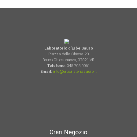
Laboratorio d'Erbe Sauro
Piazza della Chiesa 20
Bosco Chiesanuova, 37021 VR
Telefono:
045 705 0061
Email:
info@erboristeriasauro.it
Orari Negozio