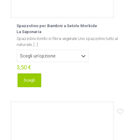
Spazzolino per Bambini a Setole Morbide
La Saponaria
Spazzolino bimbi in fibra vegetale Uno spazzolino tutto al
naturale,
[…]
3,50
€
Scegli
Questo
prodotto
ha
più
varianti.
Le
opzioni
possono
essere
scelte