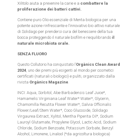
Xilitolo aiuta a prevenire la carie e a
combattere la
proliferazione dei batteri cattivi.
Contiene puro Olio essenziale di Menta biologica per una
potente azione rinfrescante e l’innovativo bio attivo naturale
di Solidago per prendersi cura del benessere della tua
bocca proteggendo il naturale biofilm e riequilibrando
il
naturale microbiota orale.
SENZA FLUORO
Questo Collutorio ha conquistato l’
Orgànics Clean Award
2024
, uno dei premi più esigenti al mondo per cosmetici
certificati (naturali o biologici) e puliti, organizzato dalla
rivista
Orgànics Magazine
.
INCI: Aqua, Sorbitol, Aloe Barbadensis Leaf Juice*,
Hamamelis Virginiana Leaf Water* Water*, Glycerin,
Chamomilla Recutita Flower Water*, Salvia Officinalis
Flower/Leaf/Stem Water*, Coco Glucoside, Solidago
Virgaurea Extract, Xylitol, Mentha Piperita Oil*, Sodium
Lauroyl Glutamate, Propylene Glycol, Lactic Acid, Sodium
Chloride, Sodium Benzoate, Potassium Sorbate, Benzyl
Alcohol, Limonene, Linalool (*da agricoltura biologica)