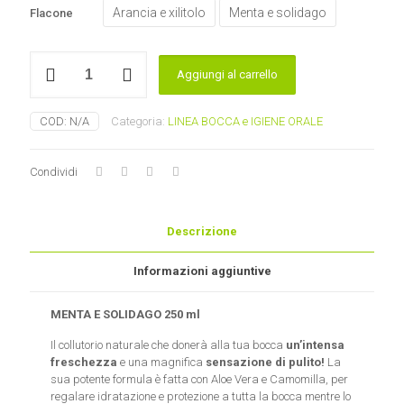
Arancia e xilitolo
Menta e solidago
Flacone
Collutorio
Aggiungi al carrello
La
Saponaria
quantità
COD:
N/A
Categoria:
LINEA BOCCA e IGIENE ORALE
Condividi
Descrizione
Informazioni aggiuntive
MENTA E SOLIDAGO 250 ml
Il collutorio naturale che donerà alla tua bocca
un’intensa
freschezza
e una magnifica
sensazione di pulito!
La
sua potente formula è fatta con Aloe Vera e Camomilla, per
regalare idratazione e protezione a tutta la bocca mentre lo