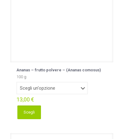
nella
pagina
del
prodotto
Ananas – frutto polvere – (Ananas comosus)
100 g
13,00
€
Scegli
Questo
prodotto
ha
più
varianti.