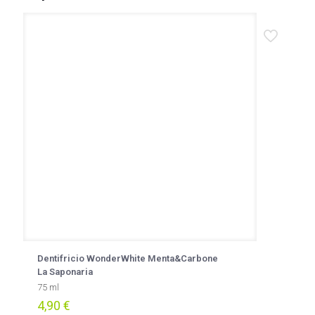
Dentifricio WonderWhite Menta&Carbone
La Saponaria
75 ml
4,90
€