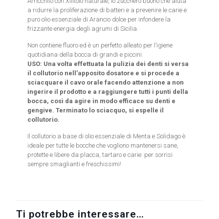
Arricchito con Xilitolo naturale, lo zucchero buono che aiuta
a ridurre la proliferazione di batteri e a prevenire le carie e
puro olio essenziale di Arancio dolce per infondere la
frizzante energia degli agrumi di Sicilia.
Non contiene fluoro ed è un perfetto alleato per l’igiene
quotidiana della bocca di grandi e piccini.
USO: Una volta effettuata la pulizia dei denti si versa
il collutorio nell’apposito dosatore e si procede a
sciacquare il cavo orale facendo attenzione a non
ingerire il prodotto e a raggiungere tutti i punti della
bocca, così da agire in modo efficace su denti e
gengive. Terminato lo sciacquo, si espelle il
collutorio.
Il collutorio a base di olio essenziale di Menta e Solidago è
ideale per tutte le bocche che vogliono mantenersi sane,
protette e libere da placca, tartaro e carie: per sorrisi
sempre smaglianti e freschissimi!
Ti potrebbe interessare…