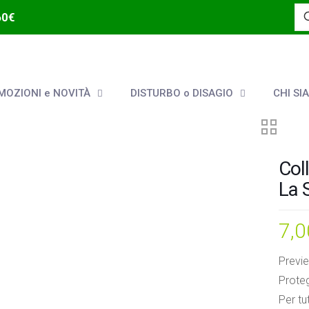
60€
OZIONI e NOVITÀ
DISTURBO o DISAGIO
CHI SI
Col
La 
7,
Previe
Proteg
Per tu