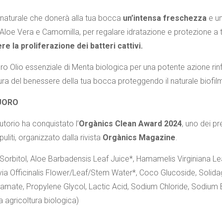
io naturale che donerà alla tua bocca
un’intensa freschezza
e u
Aloe Vera e Camomilla, per regalare idratazione e protezione a tu
e la proliferazione dei batteri cattivi.
ro Olio essenziale di Menta biologica per una potente azione rinfr
ura del benessere della tua bocca proteggendo il naturale biofilm
UORO
utorio ha conquistato l’
Orgànics Clean Award 2024
, uno dei pr
puliti, organizzato dalla rivista
Orgànics Magazine
.
 Sorbitol, Aloe Barbadensis Leaf Juice*, Hamamelis Virginiana L
via Officinalis Flower/Leaf/Stem Water*, Coco Glucoside, Solidago
tamate, Propylene Glycol, Lactic Acid, Sodium Chloride, Sodium
a agricoltura biologica)