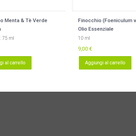
cio Menta & Tè Verde
Finocchio (Foeniculum v
m
Olio Essenziale
: 75 ml
10 ml
9,00
€
i al carrello
Aggiungi al carrello