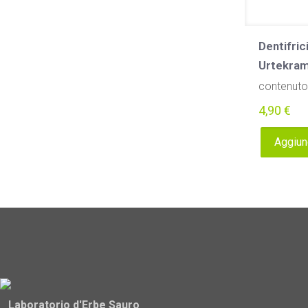
Dentifri
Urtekra
contenuto
4,90
€
Aggiung
Laboratorio d'Erbe Sauro