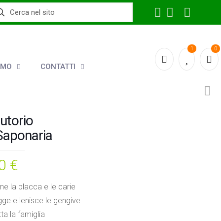
1
0
AMO
CONTATTI
lutorio
Saponaria
00
€
ne la placca e le carie
ge e lenisce le gengive
tta la famiglia