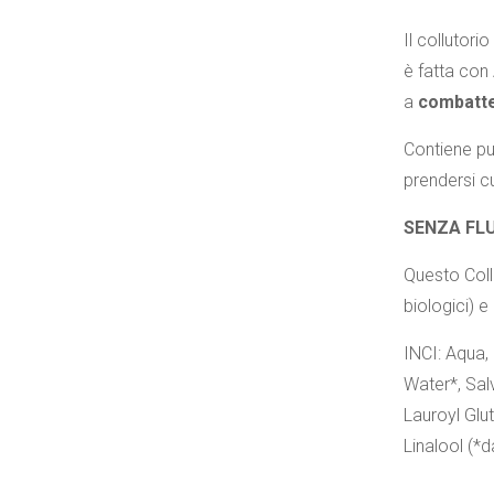
Il collutor
è fatta con 
a
combatter
Contiene pu
prendersi c
SENZA FL
Questo Coll
biologici) e 
INCI: Aqua,
Water*, Sal
Lauroyl Glu
Linalool (*d