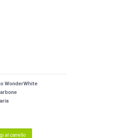
cio WonderWhite
arbone
aria
i al carrello