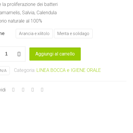
 la proliferazione dei batteri
amamelis, Salvia, Calendula
orio naturale al 100%
ne
Arancia e xilitolo
Menta e solidago
orio
Aggiungi al carrello
aria
Categoria:
LINEA BOCCA e IGIENE ORALE
N/A
tà
idi