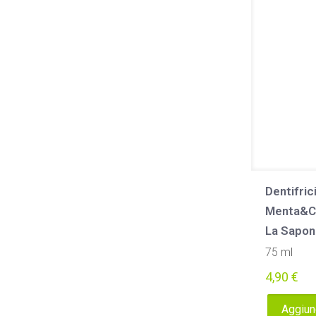
Dentifri
Menta&C
La Sapon
75 ml
4,90
€
Aggiung