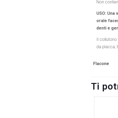
Non contiene
USO: Una vo
orale facen
denti e gen
Il collutori
da placca, t
Flacone
Ti po