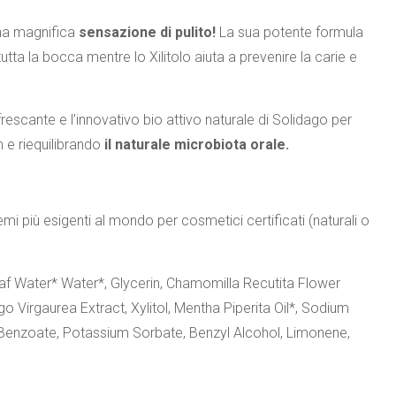
na magnifica
sensazione di pulito!
La sua potente formula
tta la bocca mentre lo Xilitolo aiuta a prevenire la carie e
escante e l’innovativo bio attivo naturale di Solidago per
 e riequilibrando
il naturale microbiota orale.
emi più esigenti al mondo per cosmetici certificati (naturali o
eaf Water* Water*, Glycerin, Chamomilla Recutita Flower
 Virgaurea Extract, Xylitol, Mentha Piperita Oil*, Sodium
 Benzoate, Potassium Sorbate, Benzyl Alcohol, Limonene,