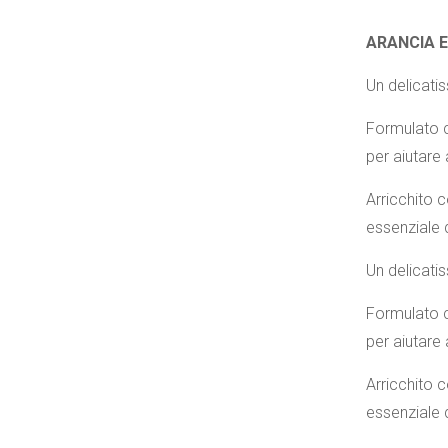
ARANCIA E
Un delicatis
Formulato c
per aiutare
Arricchito c
essenziale d
Un delicatis
Formulato c
per aiutare
Arricchito c
essenziale d