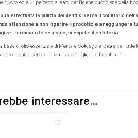
 fluoro ed è un perfetto alleato per l’igiene quotidiana della bocc
lta effettuata la pulizia dei denti si versa il collutorio nel
do attenzione a non ingerire il prodotto e a raggiungere tut
give. Terminato lo sciacquo, si espelle il collutorio.
o a base di olio essenziale di Menta e Solidago è ideale per tutt
artaro e carie: per sorrisi sempre smaglianti e freschissimi!
trebbe interessare…