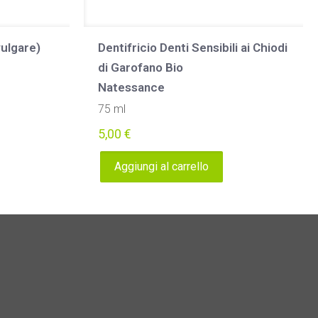
ulgare)
Dentifricio Denti Sensibili ai Chiodi
di Garofano Bio
Natessance
75 ml
5,00
€
Aggiungi al carrello