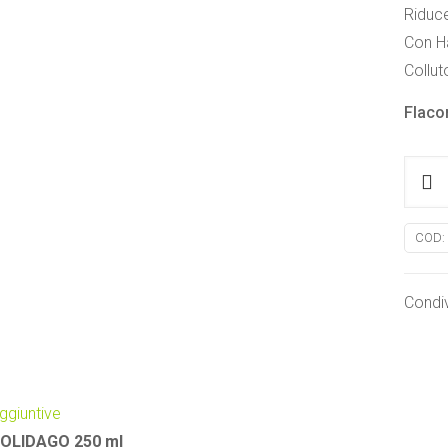
Riduce
Con H
Collut
Flaco
Collut
La
Sapon
COD:
quanti
Condiv
ggiuntive
OLIDAGO 250 ml