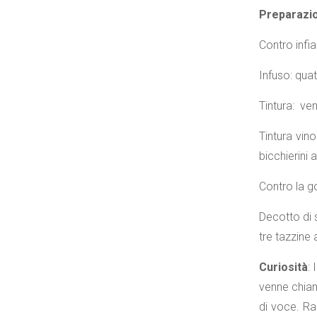
Preparazio
Contro infia
Infuso: qua
Tintura: ve
Tintura vin
bicchierini al
Contro la go
Decotto di 
tre tazzine 
Curiosità
: 
venne chiama
di voce. Ra