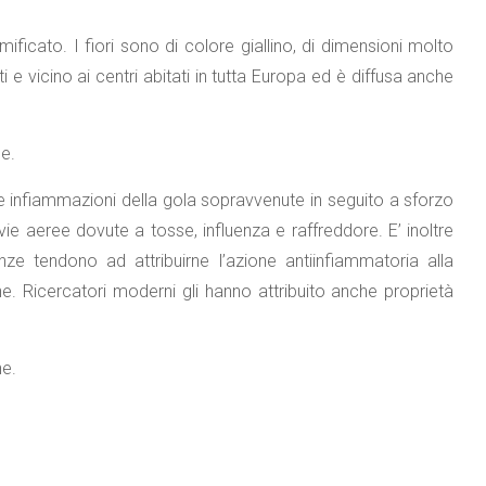
ificato. I fiori sono di colore giallino, di dimensioni molto
ti e vicino ai centri abitati in tutta Europa ed è diffusa anche
le.
 le infiammazioni della gola sopravvenute in seguito a sforzo
 vie aeree dovute a tosse, influenza e raffreddore. E’ inoltre
ze tendono ad attribuirne l’azione antiinfiammatoria alla
ne. Ricercatori moderni gli hanno attribuito anche proprietà
he.