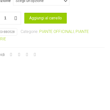
zione
mo
Aggiungi al carrello
tà
Categorie:
PIANTE OFFICINALI
,
PIANTE
SI-BB0528
RIE
idi