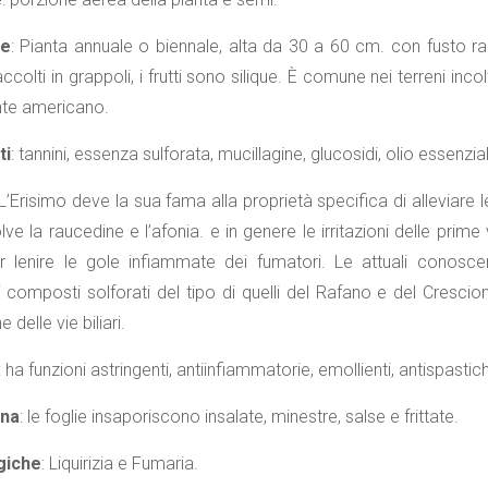
ne
: Pianta annuale o biennale, alta da 30 a 60 cm. con fusto ram
colti in grappoli, i frutti sono silique. È comune nei terreni incol
nte americano.
ti
: tannini, essenza sulforata, mucillagine, glucosidi, olio essenzia
 L’Erisimo deve la sua fama alla proprietà specifica di alleviare
ve la raucedine e l’afonia. e in genere le irritazioni delle prime
r lenire le gole infiammate dei fumatori. Le attuali conoscen
 composti solforati del tipo di quelli del Rafano e del Crescio
 delle vie biliari.
: ha funzioni astringenti, antiinfiammatorie, emollienti, antispastic
ina
: le foglie insaporiscono insalate, minestre, salse e frittate.
giche
: Liquirizia e Fumaria.