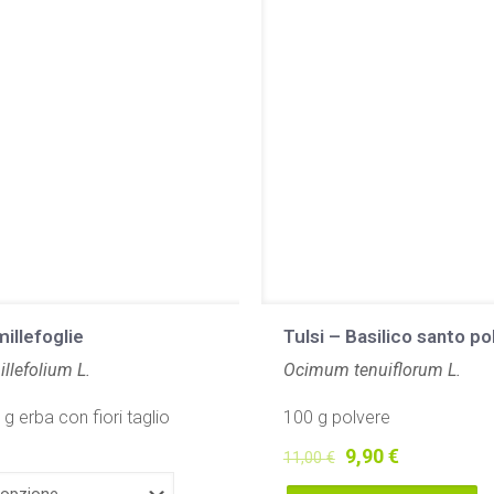
millefoglie
Tulsi – Basilico santo po
illefolium L.
Ocimum tenuiflorum L.
g erba con fiori taglio
100 g polvere
Il
Il
9,90
€
11,00
€
prezzo
prezzo