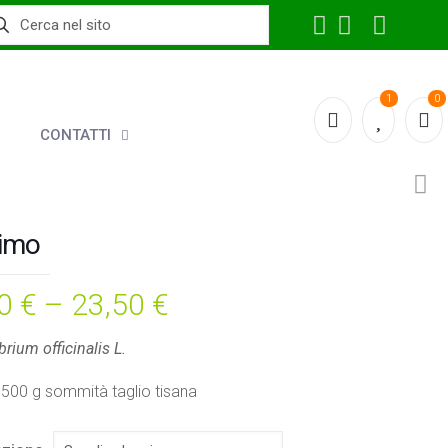
1
0
CONTATTI
simo
00
€
–
23,50
€
rium officinalis L.
500 g sommità taglio tisana