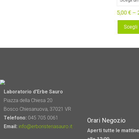
5,00
€
–
Scegli
Questo
prodotto
ha
più
varianti.
Le
opzioni
possono
Laboratorio d'Erbe Sauro
essere
Piazza della Chiesa 20
scelte
Bosco Chiesanuova, 37021 VR
nella
Telefono:
045 705 0061
Orari Negozio
pagina
Email:
info@erboristeriasauro.it
Aperti tutte le mattine
del