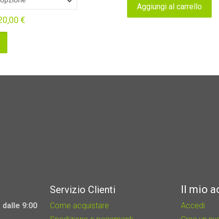
Aggiungi al carrello
originale
attuale
20,00
€
era:
è:
11,00 €.
9,90 €.
Il mio 
Servizio Clienti
 dalle 9:00
Come acquistare
Accedi