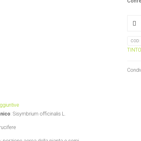
Confe
Erisi
quanti
COD:
TINTO
Condiv
ggiuntive
nico
: Sisymbrium officinalis L.
rucifere
e
: porzione aerea della pianta e semi.