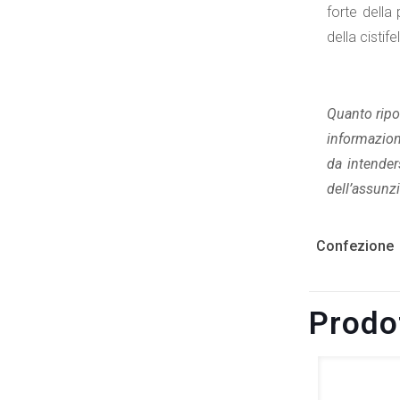
forte della
della cistife
Quanto ripor
informazioni
da intender
dell’assunzi
Confezione
Prodot