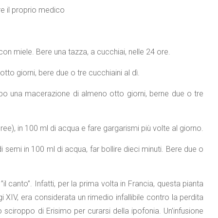
e il proprio medico
on miele. Bere una tazza, a cucchiai, nelle 24 ore.
o giorni, bere due o tre cucchiaini al dì.
Dopo una macerazione di almeno otto giorni, berne due o tre
ree), in 100 ml di acqua e fare gargarismi più volte al giorno.
semi in 100 ml di acqua, far bollire dieci minuti. Bere due o
il canto”. Infatti, per la prima volta in Francia, questa pianta
 XIV, era considerata un rimedio infallibile contro la perdita
 sciroppo di Erisimo per curarsi della ipofonia. Un’infusione