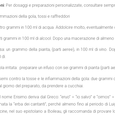
ni
: Per dosaggi e preparazioni personalizzate, consultare sempr
mmazioni della gola, tossi e raffreddori
ttro grammi in 100 ml di acqua. Addolcire molto, eventualmente c
nti grammi in 100 ml di alcool. Dopo una macerazione di almeno ott
osa: un grammo della pianta, (parti aeree), in 100 ml di vino. 
 dì.
la irritata: preparare un infuso con sei grammi di pianta (parti ae
semi contro la tosse e le infiammazioni della gola: due grammi di 
al giorno del preparato, da prendere a cucchiai.
Il nome Erisimo deriva dal Greco: “eruo” = “io salvo” e “oimos” = ”
ta la “erba dei cantanti”, perché almeno fino al periodo di Luigi
cine, nel suo epistolario a Boileau, gli raccomanda di provare lo