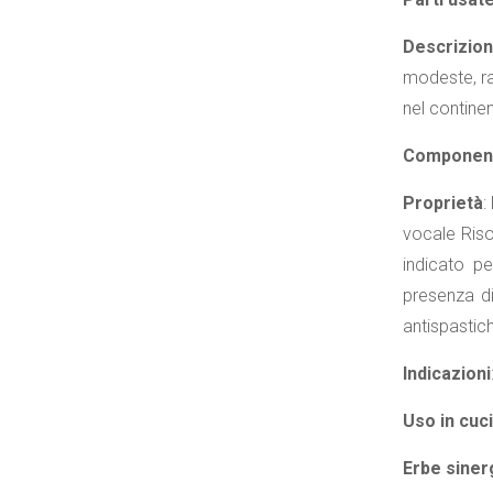
Descrizio
modeste, rac
nel contine
Componen
Proprietà
:
vocale Risol
indicato pe
presenza di
antispastiche
Indicazioni
Uso in cuc
Erbe siner