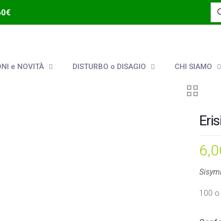
60€
NI e NOVITÀ
DISTURBO o DISAGIO
CHI SIAMO
Eri
6,
Sisymb
100 o 