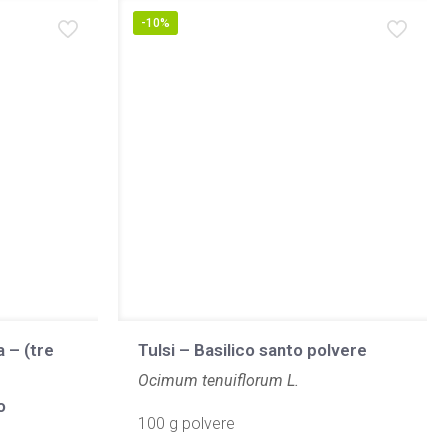
-10%
a – (tre
Tulsi – Basilico santo polvere
Ocimum tenuiflorum L.
o
100 g polvere