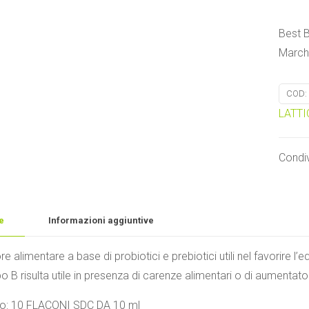
Best B
March
COD:
LATTI
Condiv
e
Informazioni aggiuntive
re alimentare a base di probiotici e prebiotici utili nel favorire l’e
o B risulta utile in presenza di carenze alimentari o di aumentat
o: 10 FLACONI SDC DA 10 ml