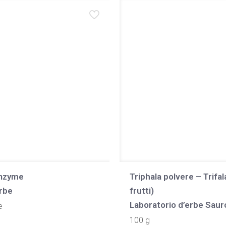
Enzyme
Triphala polvere – Trifal
rbe
frutti)
Laboratorio d’erbe Saur
e
100 g