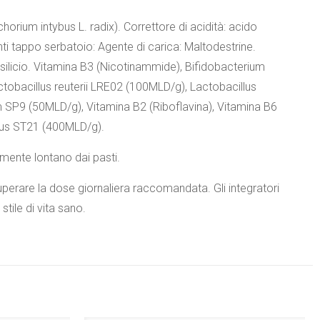
chorium intybus L. radix). Correttore di acidità: acido
ti tappo serbatoio: Agente di carica: Maltodestrine.
ilicio. Vitamina B3 (Nicotinammide), Bifidobacterium
tobacillus reuterii LRE02 (100MLD/g), Lactobacillus
 SP9 (50MLD/g), Vitamina B2 (Riboflavina), Vitamina B6
ilus ST21 (400MLD/g).
lmente lontano dai pasti.
 superare la dose giornaliera raccomandata. Gli integratori
stile di vita sano.