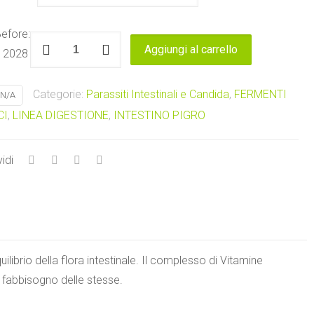
efore:
FLORAP
Aggiungi al carrello
 2028
SMART
adulti
Categorie:
Parassiti Intestinali e Candida
,
FERMENTI
N/A
e
CI
,
LINEA DIGESTIONE
,
INTESTINO PIGRO
junior
Alta
Natura
idi
quantità
quilibrio della flora intestinale. Il complesso di Vitamine
o fabbisogno delle stesse.