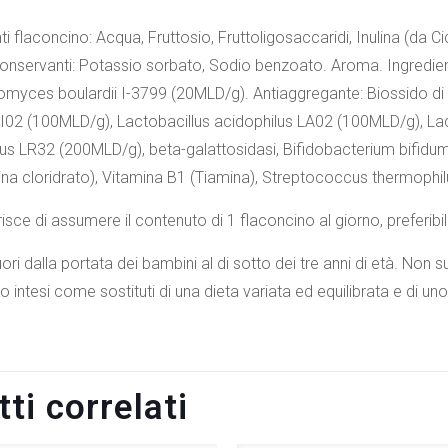
ti flaconcino: Acqua, Fruttosio, Fruttoligosaccaridi, Inulina (da Ci
 Conservanti: Potassio sorbato, Sodio benzoato. Aroma. Ingredien
myces boulardii I-3799 (20MLD/g). Antiaggregante: Biossido di s
 BI02 (100MLD/g), Lactobacillus acidophilus LA02 (100MLD/g), Lac
s LR32 (200MLD/g), beta-galattosidasi, Bifidobacterium bifidum
sina cloridrato), Vitamina B1 (Tiamina), Streptococcus thermoph
isce di assumere il contenuto di 1 flaconcino al giorno, preferibi
ori dalla portata dei bambini al di sotto dei tre anni di età. Non
 intesi come sostituti di una dieta variata ed equilibrata e di uno 
ti correlati