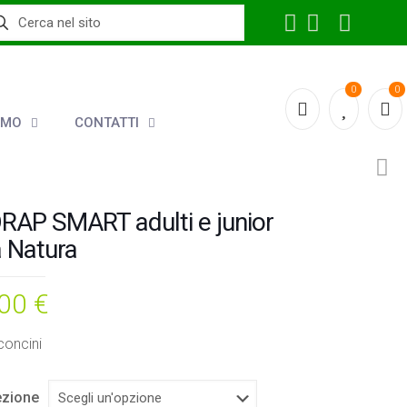
0
0
AMO
CONTATTI
RAP SMART adulti e junior
a Natura
,00
€
concini
zione