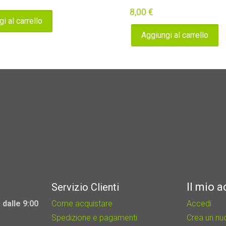
8,00
€
i al carrello
Aggiungi al carrello
Il mio 
Servizio Clienti
 dalle 9:00
Come acquistare
Accedi
Spedizione e pagamenti
Crea un n