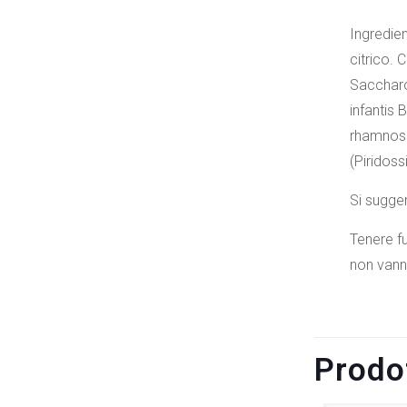
Ingredien
citrico.
Saccharo
infantis
rhamnosu
(Piridos
Si sugger
Tenere fu
non vanno
Prodot