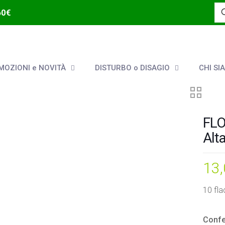
60€
OZIONI e NOVITÀ
DISTURBO o DISAGIO
CHI SI
FLO
Alt
13
10 fla
Confe