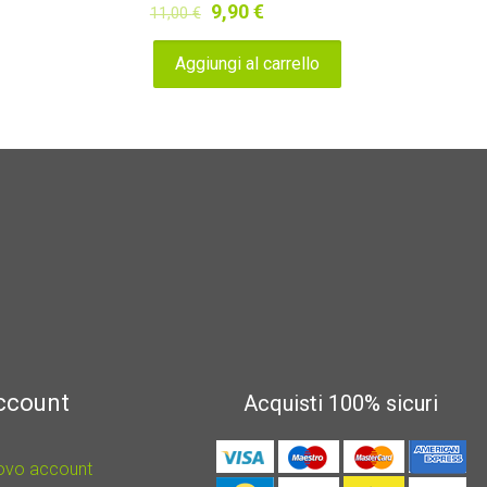
Il
Il
9,90
€
11,00
€
prezzo
prezzo
Aggiungi al carrello
originale
attuale
era:
è:
11,00 €.
9,90 €.
account
Acquisti 100% sicuri
uovo account