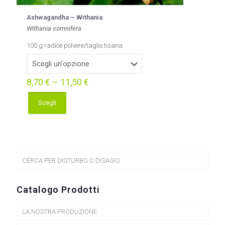
Ashwagandha – Withania
Withania somnifera
100 g radice polvere/taglio tisana
8,70
€
–
11,50
€
Scegli
Questo
prodotto
ha
più
varianti.
Le
CERCA PER DISTURBO O DISAGIO
opzioni
possono
essere
Catalogo Prodotti
scelte
nella
LA NOSTRA PRODUZIONE
pagina
del