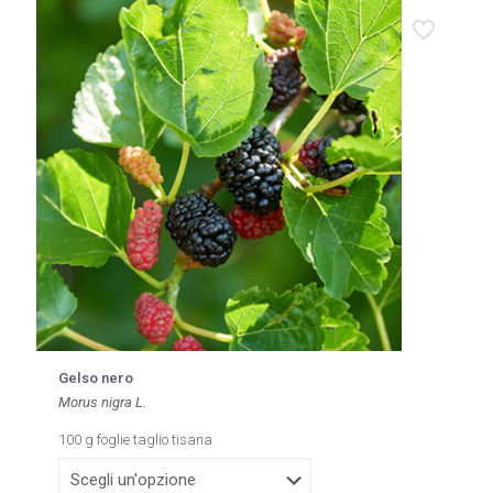
varianti.
Le
opzioni
possono
essere
scelte
nella
pagina
del
prodotto
Gelso nero
Morus nigra L.
100 g foglie taglio tisana