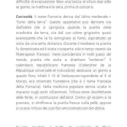
difficoltà di evacuazione. Bere una tazza di infuso due volte
al giorno, la mattina e la sera, prima di coricarsi.
Curiosità
: il nome Fumaria deriva dal latino medievale =
“fumo della terra”. Questo appellativo può derivare sia
dall’odore che si sprigiona quando la pianta viene
sradicata da terra, sia dal suo colore grigiastro quasi
evanescente che la fa somigliare al fumo, soprattutto se
vista da una certa distanza. Durante il medioevo la pianta
fu dimenticata ed è stata riscoperta solo in tempi recenti da
fitoterapeuti francesi. Viene considerata in molti paesi del
mondo, pianta che aiuta a diventare “centenari”. Il
calendario repubblicano francese (Calendrier de la
République universelle et indivisibile) dedicava un giorno a
questo fiore, infatti il 13 di Ventose,corrispondente al 3 di
Marzo, era chiamato Fumeterre (che è il nome francese
della Fumaria). Nella medicina popolare veniva usata in
impacco sugli occhi infiammati, l’infuso come disinfettante
delle ferite, in sostituzione dell’alcol. Contro gli eczemi e la
psoriasi, si strofinava la pianta fresca sulla pelle, oppure
si usava l’infuso dei suoi fiori emulsionato con olio d’oliva.
Cod: FO0222