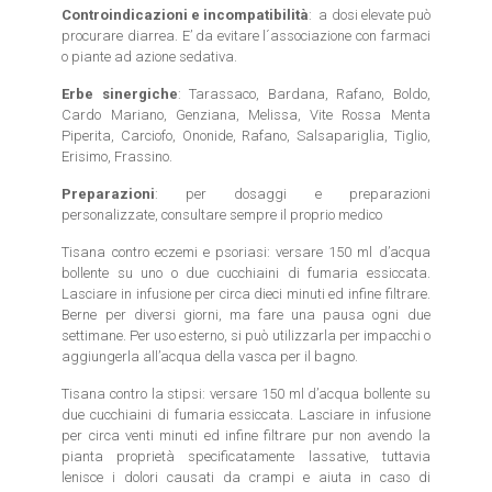
Controindicazioni e incompatibilità
: a dosi elevate può
procurare diarrea. E’ da evitare l´associazione con farmaci
o piante ad azione sedativa.
Erbe sinergiche
: Tarassaco, Bardana, Rafano, Boldo,
Cardo Mariano, Genziana, Melissa, Vite Rossa Menta
Piperita, Carciofo, Ononide, Rafano, Salsapariglia, Tiglio,
Erisimo, Frassino.
Preparazioni
: per dosaggi e preparazioni
personalizzate, consultare sempre il proprio medico
Tisana contro eczemi e psoriasi: versare 150 ml d’acqua
bollente su uno o due cucchiaini di fumaria essiccata.
Lasciare in infusione per circa dieci minuti ed infine filtrare.
Berne per diversi giorni, ma fare una pausa ogni due
settimane. Per uso esterno, si può utilizzarla per impacchi o
aggiungerla all’acqua della vasca per il bagno.
Tisana contro la stipsi: versare 150 ml d’acqua bollente su
due cucchiaini di fumaria essiccata. Lasciare in infusione
per circa venti minuti ed infine filtrare pur non avendo la
pianta proprietà specificatamente lassative, tuttavia
lenisce i dolori causati da crampi e aiuta in caso di