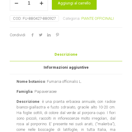
Aggiungi al carrello
quantità
COD:
FU-BB0427-BB0927
Categoria:
PIANTE OFFICINALI
Condividi
Descrizione
Informazioni aggiuntive
Nome botanico
: Fumaria officinalis L.
Famiglia
: Papaveracee
Descrizione
: è una pianta erbacea annuale, con radice
bianco-giallastra e fusto sdraiato, gracile alto 10-20 cm.
Ha foglie sottili, di colore dal verde al porpora cupo. I fiori
sono piccoli, raccolti in infiorescenze molto irregolari, dal
rosa al porporino. E’ presente nei suoli arati, (“malerba”),
come nelle boscaglie di latifoglie, in tutta Italia, ma