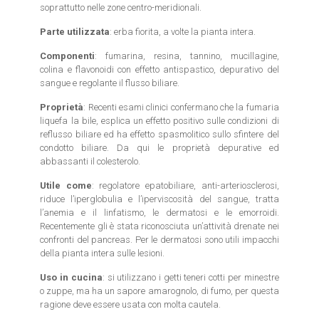
soprattutto nelle zone centro-meridionali.
Parte utilizzata
: erba fiorita, a volte la pianta intera.
Componenti
: fumarina, resina, tannino, mucillagine,
colina e flavonoidi con effetto antispastico, depurativo del
sangue e regolante il flusso biliare.
Proprietà
: Recenti esami clinici confermano che la fumaria
liquefa la bile, esplica un effetto positivo sulle condizioni di
reflusso biliare ed ha effetto spasmolitico sullo sfintere del
condotto biliare. Da qui le proprietà depurative ed
abbassanti il colesterolo.
Utile come
: regolatore epatobiliare, anti-arteriosclerosi,
riduce l’iperglobulia e l’iperviscosità del sangue, tratta
l’anemia e il linfatismo, le dermatosi e le emorroidi.
Recentemente gli è stata riconosciuta un’attività drenate nei
confronti del pancreas. Per le dermatosi sono utili impacchi
della pianta intera sulle lesioni.
Uso in cucina
: si utilizzano i getti teneri cotti per minestre
o zuppe, ma ha un sapore amarognolo, di fumo, per questa
ragione deve essere usata con molta cautela.