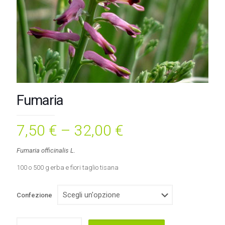
Fumaria
7,50
€
–
32,00
€
Fumaria officinalis L.
100 o 500 g erba e fiori taglio tisana
Confezione
Fumaria