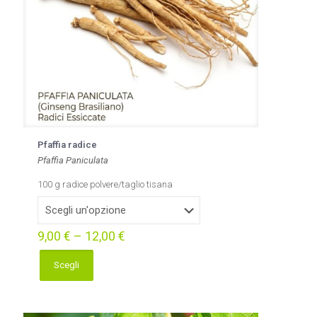
Pfaffia radice
Pfaffia Paniculata
100 g radice polvere/taglio tisana
9,00
€
–
12,00
€
Scegli
Questo
prodotto
ha
più