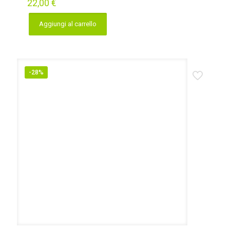
22,00
€
Aggiungi al carrello
-28%