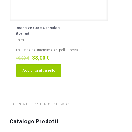
Intensive Care Capsules
Borlind
18 ml
Trattamento intensivo per pelli stressate.
Il
Il
38,00
€
40,00
€
prezzo
prezzo
originale
attuale
Aggiungi al carrello
era:
è:
40,00 €.
38,00 €.
CERCA PER DISTURBO O DISAGIO
Catalogo Prodotti