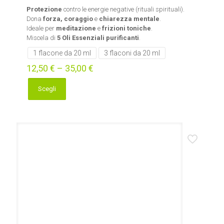
Protezione
contro le energie negative (rituali spirituali).
Dona
forza, coraggio
e
chiarezza mentale
.
Ideale per
meditazione
e
frizioni toniche
.
Miscela di
5 Oli Essenziali purificanti
.
1 flacone da 20 ml
3 flaconi da 20 ml
12,50
€
–
35,00
€
Scegli
Questo
prodotto
ha
più
varianti.
Le
opzioni
possono
essere
scelte
nella
pagina
del
prodotto