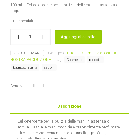
100 ml – Gel detergente per la pulizia delle mani in assenza di
acqua
11 disponibili
GEL
Aggiungi al carrello
mani
detergente
del
COD:
GELMANI
Categorie:
Bagnoschiuma e Saponi
,
LA
Buon
NOSTRA PRODUZIONE
Tag:
Cosmetici
prodotti
Samaritano
Laboratorio
bagnoschiuma
saponi
d'Erbe
Sauro
quantità
Condividi
Descrizione
Gel detergente per la pulizia delle mani in assenza di
acqua. Lascia le mani morbide e piacevolmente profumate.
Gli olii essenziali contenuti sono cannella, garofano,
eucalipto, limone, rosmarino