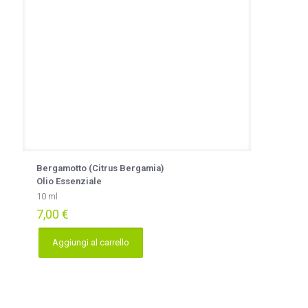
Bergamotto (Citrus Bergamia)
Olio Essenziale
10 ml
7,00
€
Aggiungi al carrello