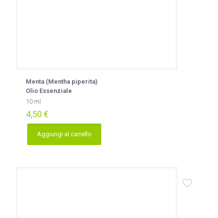
Menta (Mentha piperita)
Olio Essenziale
10 ml
4,50
€
Aggiungi al carrello