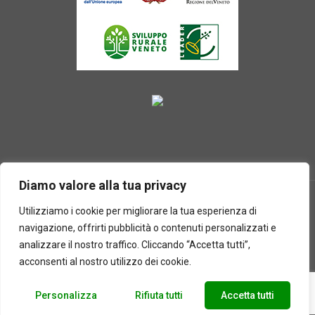
Diamo valore alla tua privacy
Utilizziamo i cookie per migliorare la tua esperienza di
navigazione, offrirti pubblicità o contenuti personalizzati e
2025 © Laboratorio d'erbe Sauro - P.IVA 05049760233. Tutti i
analizzare il nostro traffico. Cliccando “Accetta tutti”,
diritti riservati | Designed by
BEWEB
acconsenti al nostro utilizzo dei cookie.
Personalizza
Rifiuta tutti
Accetta tutti